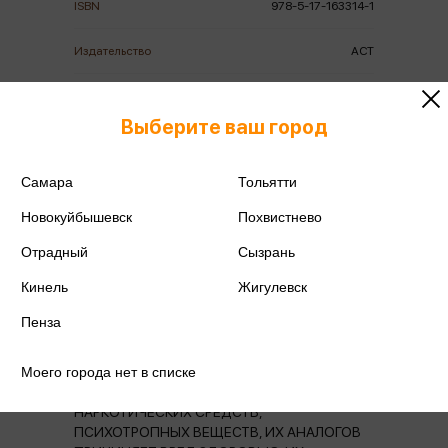
ISBN
978-5-17-163314-1
Издательство
АСТ
Год издания
2024
Выберите ваш город
Количество страниц
480
Самара
Тольятти
Автор
Алистер Л.
Новокуйбышевск
Похвистнево
Отрадный
Сызрань
Кинель
Жигулевск
Аннотация
Отзывы
Наличие в магазинах
Пенза
Моего города нет в списке
НЕЗАКОННОЕ ПОТРЕБЛЕНИЕ
НАРКОТИЧЕСКИХ СРЕДСТВ,
ПСИХОТРОПНЫХ ВЕЩЕСТВ, ИХ АНАЛОГОВ