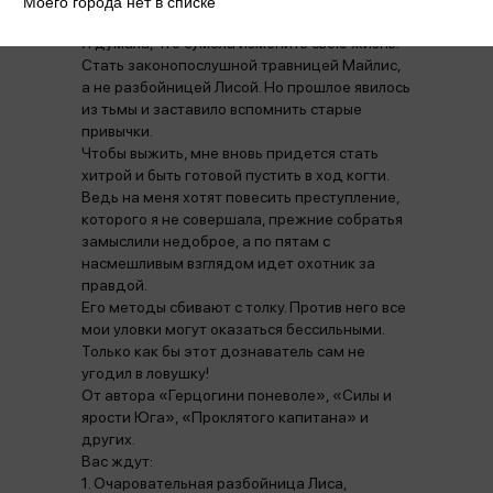
Моего города нет в списке
Я думала, что сумела изменить свою жизнь.
Стать законопослушной травницей Майлис,
а не разбойницей Лисой. Но прошлое явилось
из тьмы и заставило вспомнить старые
привычки.
Чтобы выжить, мне вновь придется стать
хитрой и быть готовой пустить в ход когти.
Ведь на меня хотят повесить преступление,
которого я не совершала, прежние собратья
замыслили недоброе, а по пятам с
насмешливым взглядом идет охотник за
правдой.
Его методы сбивают с толку. Против него все
мои уловки могут оказаться бессильными.
Только как бы этот дознаватель сам не
угодил в ловушку!
От автора «Герцогини поневоле», «Силы и
ярости Юга», «Проклятого капитана» и
других.
Вас ждут:
1. Очаровательная разбойница Лиса,