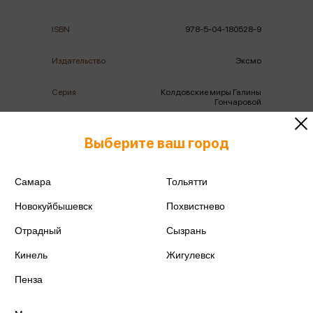
ISBN
978-5-04-180528-9
Издательство
Эксмо
Серия
Колдовские миры Галины
Гончаровой
Год издания
2023
Выберите ваш город
Количество страниц
352
Самара
Тольятти
Автор
Александрова Е.А.
Новокуйбышевск
Похвистнево
Отрадный
Сызрань
Кинель
Жигулевск
Пенза
Аннотация
Отзывы
Наличие в магазинах