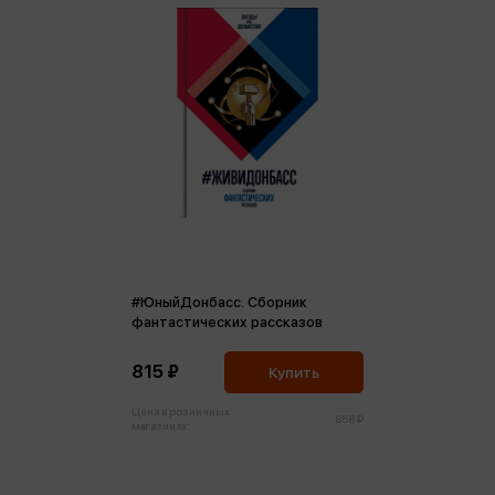
#ЮныйДонбасс. Сборник
фантастических рассказов
815 ₽
Купить
Цена в розничных
858 ₽
магазинах: