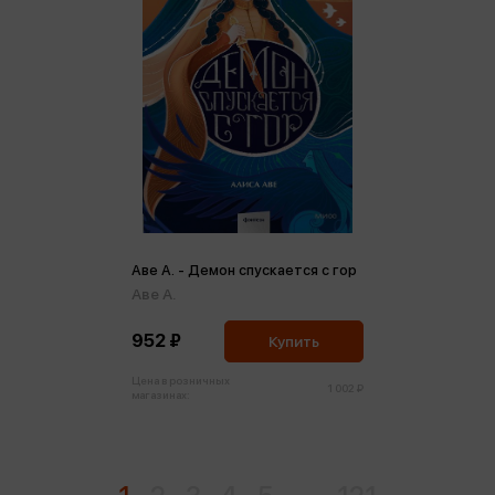
Аве А. - Демон спускается с гор
Аве А.
952 ₽
Купить
Цена в розничных
1 002 ₽
магазинах: