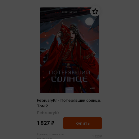
FebruaryKr - Потерявший солнце.
Том 2
FebruaryKr
1 827 ₽
Купить
Цена в розничных
1 923 ₽
магазинах: