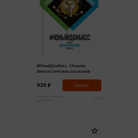
#ЮныйДонбасс. Сборник
фантастических рассказов
929 ₽
Купить
Цена в розничных
978 ₽
магазинах: