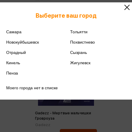
Выберите ваш город
Самара
Тольятти
Новокуйбышевск
Похвистнево
Отрадный
Сызрань
Кинель
Жигулевск
Пенза
Моего города нет в списке
Gadezz - Мертвые мальчишки
Гровроуза
Gadezz