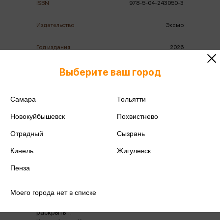
ISBN
978-5-04-243050-3
Издательство
Эксмо
Год издания
2026
Количество страниц
320
Выберите ваш город
Автор
Янг Д.
Самара
Тольятти
Новокуйбышевск
Похвистнево
Отрадный
Сызрань
Кинель
Жигулевск
Аннотация
Отзывы
Наличие в магазинах
Пенза
Моего города нет в списке
Живописная деревня. Уютный антикварный
магазинчик. И убийство, которое предстоит
раскрыть…