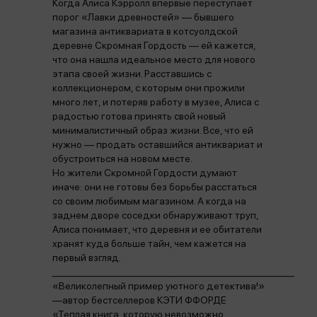
Когда Алиса Кэрролл впервые переступает
порог «Лавки древностей» — бывшего
магазина антиквариата в котсуолдской
деревне Скромная Гордость — ей кажется,
что она нашла идеальное место для нового
этапа своей жизни. Расставшись с
коллекционером, с которым они прожили
много лет, и потеряв работу в музее, Алиса с
радостью готова принять свой новый
минималистичный образ жизни. Все, что ей
нужно — продать оставшийся антиквариат и
обустроиться на новом месте.
Но жители Скромной Гордости думают
иначе: они не готовы без борьбы расстаться
со своим любимым магазином. А когда на
заднем дворе соседки обнаруживают труп,
Алиса понимает, что деревня и ее обитатели
хранят куда больше тайн, чем кажется на
первый взгляд.
_________________________________________________________
«Великолепный пример уютного детектива!»
—автор бестселлеров КЭТИ ФФОРДЕ
«Теплая книга, которую невозможно