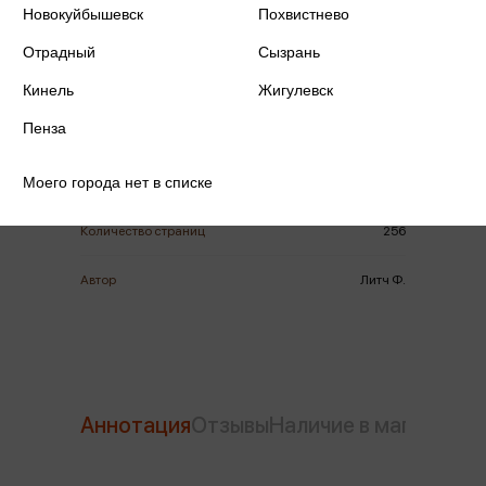
Новокуйбышевск
Похвистнево
Отрадный
Сызрань
ISBN
978-5-00250-870-9
Кинель
Жигулевск
Пенза
Издательство
Манн, Иванов и Фербер
Моего города нет в списке
Год издания
2026
Количество страниц
256
Автор
Литч Ф.
Аннотация
Отзывы
Наличие в магазинах