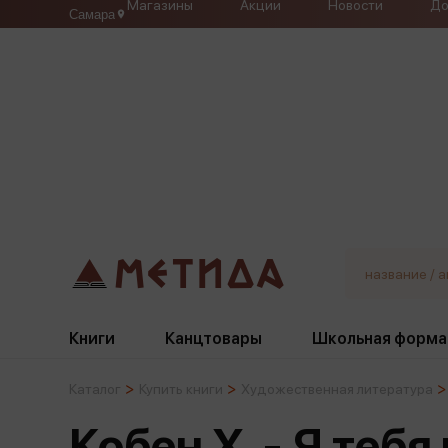
Магазины
Акции
Новости
До
Самара
Книги
Канцтовары
Школьная форма
Каталог
Купить книги
Художественная литература
Жанры
Подбор
Бумажная продукция
Галстуки, банты
Кобен Х. - Я тебя
Глобусы
Для девочек