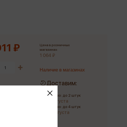
Сувениры
Фототовары
011 ₽
Цена в розничных
магазинах:
1 064 ₽
Наличие в магазинах
Доставим:
Количество: до 2 штук
до 11 августа
Количество: до 4 штук
до 22 августа