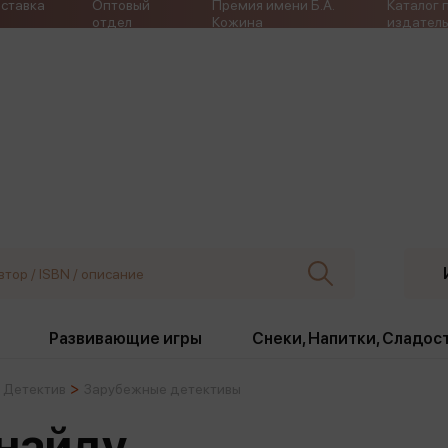
ставка
Оптовый
Премия имени Б.А.
Каталог 
отдел
Кожина
издатель
Развивающие игры
Снеки, Напитки, Сладос
Детектив
Зарубежные детективы
ки
Издательства
, жабо, ремни
Девочки
Снеки, Напитки, Сладос
 найду
Игрушки антистресс