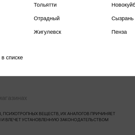
Тольятти
Новокуй
Отрадный
Сызрань
Жигулевск
Пенза
Все книги 
Все книги 
 в списке
Поделить
магазинах
, ПСИХОТРОПНЫХ ВЕЩЕСТВ, ИХ АНАЛОГОВ ПРИЧИНЯЕТ
Н И ВЛЕЧЕТ УСТАНОВЛЕННУЮ ЗАКОНОДАТЕЛЬСТВОМ