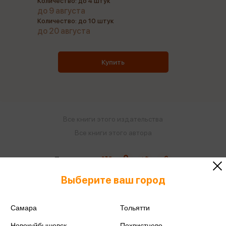
Количество: до 4 штук
до 9 августа
Количество: до 10 штук
до 20 августа
Купить
Все книги этого издательства
Все книги этого автора
Поделиться
Выберите ваш город
Самара
Тольятти
ISBN
978-5-389-25426-8
Новокуйбышевск
Похвистнево