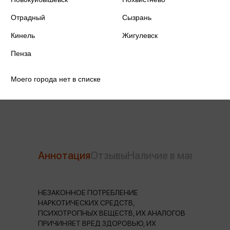
Отрадный
Сызрань
Издательство
Азбука
Кинель
Жигулевск
Год издания
2025
Пенза
Количество страниц
352
Моего города нет в списке
Автор
Дениссон Ф.
Аннотация
Отзывы
Наличие в магазинах
НЕЗАКОННОЕ ПОТРЕБЛЕНИЕ
НАРКОТИЧЕСКИХ СРЕДСТВ,
ПСИХОТРОПНЫХ ВЕЩЕСТВ, ИХ АНАЛОГОВ
ПРИЧИНЯЕТ ВРЕД ЗДОРОВЬЮ, ИХ