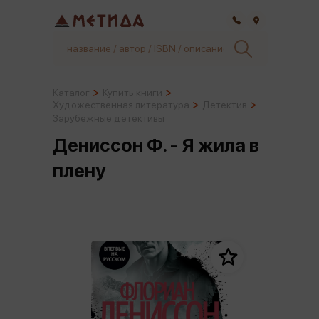
Самара
Каталог
Купить книги
Художественная литература
Детектив
Зарубежные детективы
Дениссон Ф. - Я жила в
плену