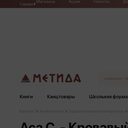
Магазины
Акции
Новости
До
Самара
Книги
Канцтовары
Школьная форма
Каталог
Купить книги
Художественная литература
Жанры
Подбор
Бумажная продукция
Галстуки, банты
Аса С. - Кровавы
Глобусы
Для девочек