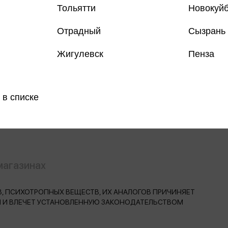
Тольятти
Новокуй
Отрадный
Сызрань
Жигулевск
Пенза
Все книги 
Все книги 
 в списке
Поделить
магазинах
, ПСИХОТРОПНЫХ ВЕЩЕСТВ, ИХ АНАЛОГОВ ПРИЧИНЯЕТ
Н И ВЛЕЧЕТ УСТАНОВЛЕННУЮ ЗАКОНОДАТЕЛЬСТВОМ