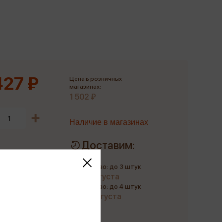
Сувениры
Фототовары
427 ₽
Цена в розничных
магазинах:
1 502 ₽
Наличие в магазинах
Доставим:
Количество: до 3 штук
до 11 августа
Количество: до 4 штук
до 22 августа