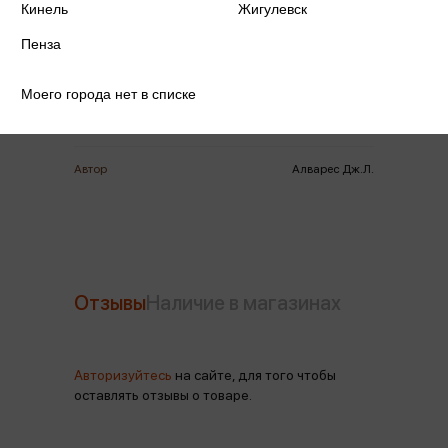
Кинель
Жигулевск
Издательство
Иностранка
Пенза
Год издания
2025
Моего города нет в списке
Количество страниц
448
Автор
Алварес Дж.Л.
Отзывы
Наличие в магазинах
Авторизуйтесь
на сайте, для того чтобы
оставлять отзывы о товаре.