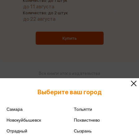
Количество: до 1 штук
до 11 августа
Количество: до 2 штук
до 22 августа
Купить
Все книги этого издательства
Все книги этого автора
Выберите ваш город
Поделиться
Самара
Тольятти
Новокуйбышевск
Похвистнево
Отрадный
Сызрань
ISBN
978-5-389-26913-2