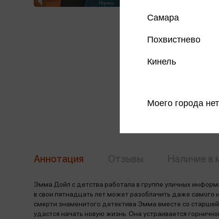
Самара
Похвистнево
Кинель
Моего города нет
Аннотация
Отзывы
Наличие в 
Эмма Дойл с детства работала в группе уличных информ
в свои пятнадцать лет может разоблачить даже самого
смерти знаменитого детектива Эмма вместе со старшей 
удастся начать новую жизнь. Она устраивается горнично