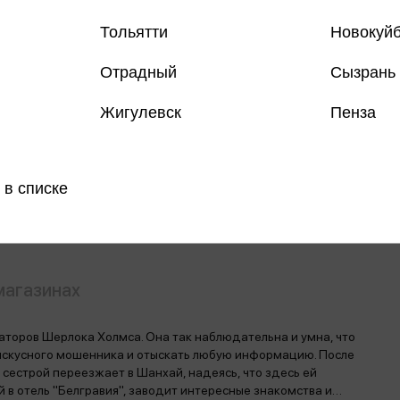
Тольятти
Новокуй
Отрадный
Сызрань
Все книги 
Жигулевск
Пенза
Все книги 
Поделить
 в списке
магазинах
аторов Шерлока Холмса. Она так наблюдательна и умна, что
 искусного мошенника и отыскать любую информацию. После
сестрой переезжает в Шанхай, надеясь, что здесь ей
й в отель "Белгравия", заводит интересные знакомства и…