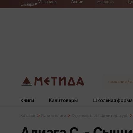
Магазины
Акции
Новости
До
Самара
Книги
Канцтовары
Школьная форма
Каталог
Купить книги
Художественная литература
Жанры
Подбор
Бумажная продукция
Галстуки, банты
Алиага С. - Сыщи
Глобусы
Для девочек