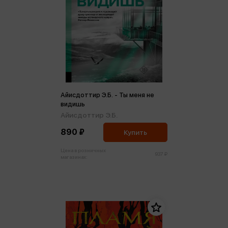
Айисдоттир Э.Б. - Ты меня не
видишь
Айисдоттир Э.Б.
890 ₽
Купить
Цена в розничных
937 ₽
магазинах: