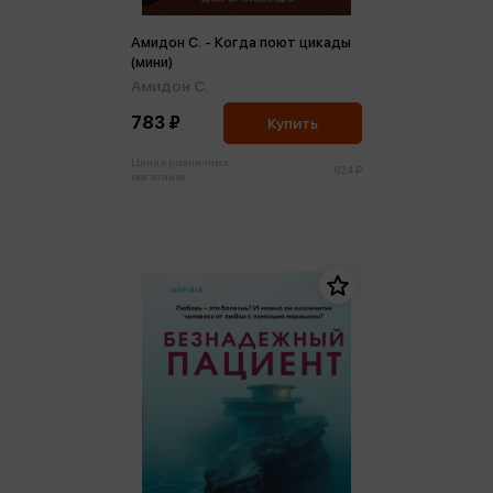
Амидон С. - Когда поют цикады
(мини)
Амидон С.
783 ₽
Купить
Цена в розничных
824 ₽
магазинах: