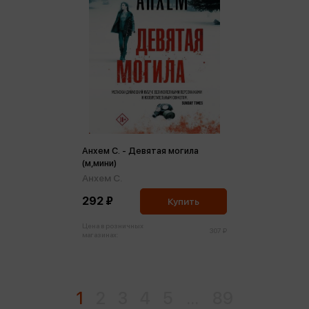
Анхем С. - Девятая могила
(м,мини)
Анхем С.
292 ₽
Купить
Цена в розничных
307 ₽
магазинах:
1
2
3
4
5
...
89