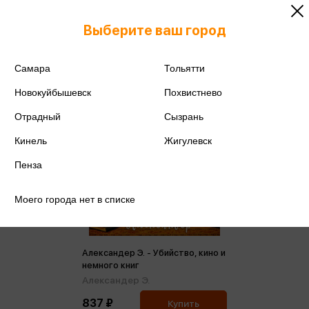
Выберите ваш город
Самара
Тольятти
Новокуйбышевск
Похвистнево
Отрадный
Сызрань
Кинель
Жигулевск
Пенза
Моего города нет в списке
Александер Э. - Убийство, кино и
немного книг
Александер Э.
837 ₽
Купить