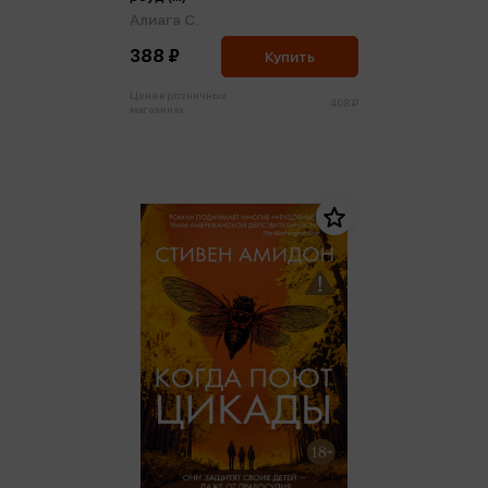
Алиага С.
388 ₽
Купить
Цена в розничных
408 ₽
магазинах: