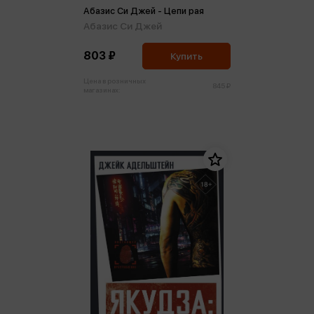
Абазис Си Джей - Цепи рая
Абазис Си Джей
803 ₽
Купить
Цена в розничных
845 ₽
магазинах: