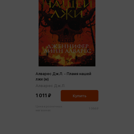
Алварес Дж.Л. - Пламя нашей
лжи (м)
Алварес Дж.Л.
1 011 ₽
Купить
Цена в розничных
1 064 ₽
магазинах: