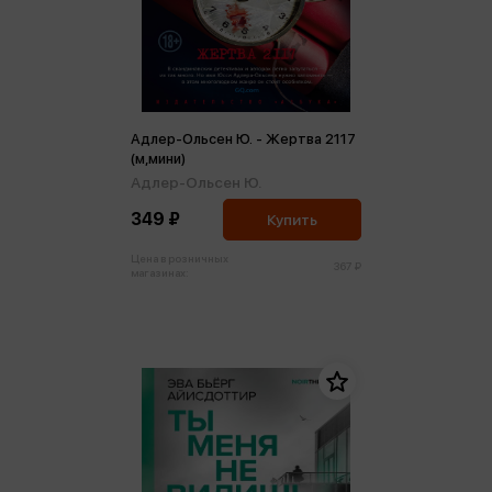
Адлер-Ольсен Ю. - Жертва 2117
(м,мини)
Адлер-Ольсен Ю.
349 ₽
Купить
Цена в розничных
367 ₽
магазинах: