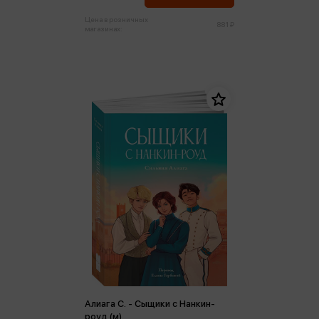
Цена в розничных
881 ₽
магазинах:
Алиага С. - Сыщики с Нанкин-
роуд (м)