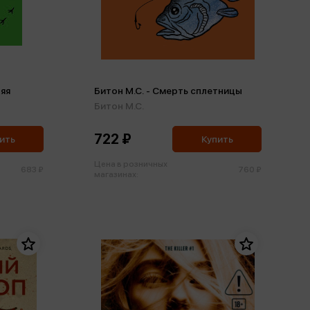
дяя
Битон М.С. - Смерть сплетницы
Битон М.С.
722 ₽
ить
Купить
Цена в розничных
683 ₽
760 ₽
магазинах: