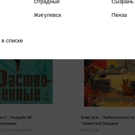
Отрадный
Сызрань
Жигулевск
Пенза
 в списке
ь С., Нордбо М. -
Блэк Дж. - Забытые кости
оренные
Тенистой Лощине
ь С.,
Нордбо М.
Блэк Дж.