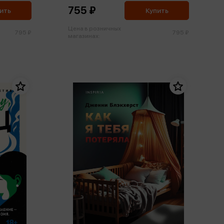
755 ₽
ить
Купить
Цена в розничных
795 ₽
795 ₽
магазинах: