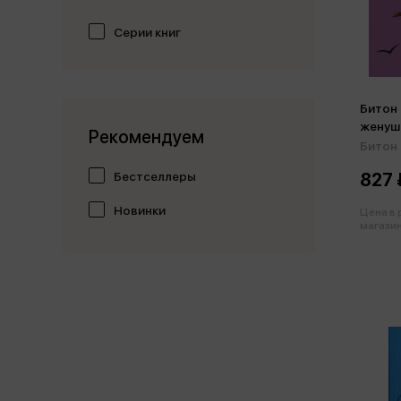
Серии книг
Битон 
женуш
Рекомендуем
Битон 
Бестселлеры
827 
Новинки
Цена в
магазин