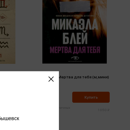
оскоп
Блей М. - Мертва для тебя (м,мини)
Блей М.
998 ₽
ить
Купить
Цена в розничных
870 ₽
1 050 ₽
магазинах:
бышевск