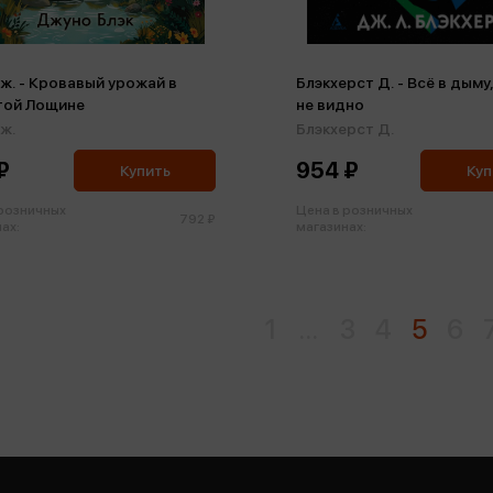
ж. - Кровавый урожай в
Блэкхерст Д. - Всё в дыму
той Лощине
не видно
ж.
Блэкхерст Д.
₽
954 ₽
Купить
Куп
 розничных
Цена в розничных
792 ₽
ах:
магазинах:
1
...
3
4
5
6