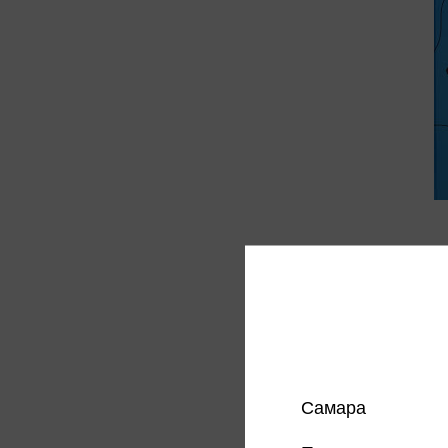
Битон 
Битон 
618 
Цена в
магазин
Самара