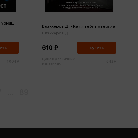
, убийц
Блэкхерст Д. - Как я тебя потеряла
Блэкхерст Д.
610 ₽
ить
Купить
Цена в розничных
1 004 ₽
642 ₽
магазинах:
7
...
89