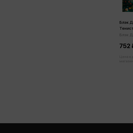
Блэк Д
Тенис
Блэк Д
752 
Цена в
магазин