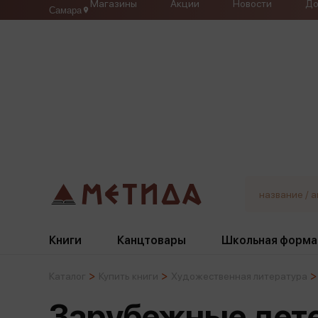
Магазины
Акции
Новости
До
Самара
Книги
Канцтовары
Школьная форма
Каталог
Купить книги
Художественная литература
Жанры
Подбор
Бумажная продукция
Галстуки, банты
Зарубежные дет
Глобусы
Для девочек