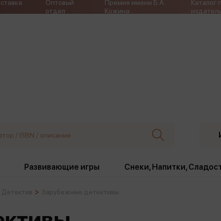
ставка
Оптовый
Премия имени Б.А.
Каталог 
отдел
Кожина
издатель
Развивающие игры
Снеки, Напитки, Сладос
Детектив
Зарубежные детективы
ки
Издательства
, жабо, ремни
Девочки
Снеки, Напитки, Сладос
ективы
Игрушки антистресс