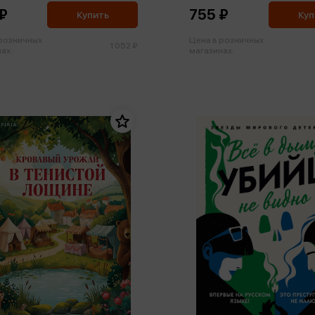
₽
755 ₽
Купить
Куп
 розничных
Цена в розничных
1 052 ₽
ах:
магазинах: