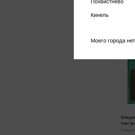
Похвистнево
Кинель
Моего города нет
Блэдэл
Раств
Блэдэл