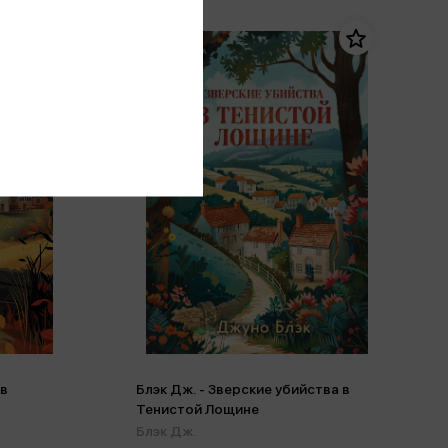
 в
Блэк Дж. - Зверские убийства в
Тенистой Лощине
Блэк Дж.