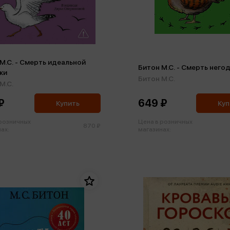
М.С. - Смерть идеальной
Битон М.С. - Смерть него
ки
Битон М.С.
М.С.
₽
649 ₽
Купить
Куп
 розничных
Цена в розничных
870 ₽
ах:
магазинах: