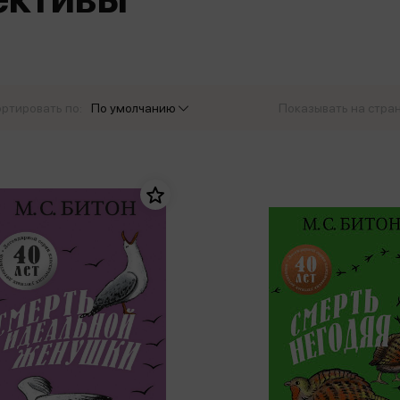
еры
Эксмо
Игрушки для малышей
Питер
рма
Мальчики
ое
АСТ
ые изделия
Настольные и развивающие игры
Азбука
Спорт и активный отдых
ртировать по:
По умолчанию
Показывать на стра
Росмэн
Творчество
кальное
дложение от
иды