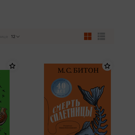
Сувениры
Фототовары
нице
12