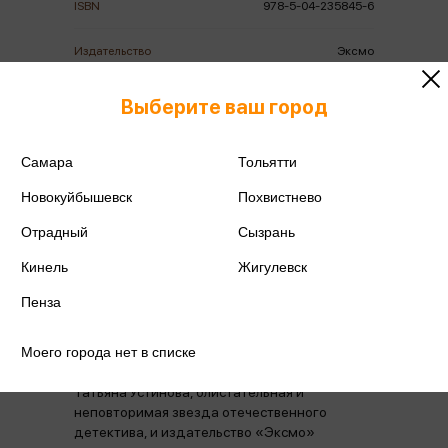
ISBN
978-5-04-235845-6
Издательство
Эксмо
Год издания
2026
Выберите ваш город
Количество страниц
320
Самара
Тольятти
Автор
Устинова Т.В.
Новокуйбышевск
Похвистнево
Отрадный
Сызрань
Кинель
Жигулевск
Пенза
Аннотация
Отзывы
Наличие в магазинах
Моего города нет в списке
Татьяна Устинова, блистательная и
неповторимая звезда отечественного
детектива, и издательство «Эксмо»