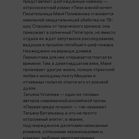
представляют долгожданную новинку —
остросюжетный роман «Тени южной ночи».
Писательница Маня Поливанова становится
невольной свидетельницей убийства на ТВ-
шоу. Спасаясь от творческого кризиса, она
приезжает в солнечный Пятигорск, но вместо
отдыха ее ждет запутанное расследование,
ведущее в прошлое погибшего шеф-повара.
Неожиданно на веранде домика
Лермонтова для нее открывается портал во
времени. Там, в девятнадцатом веке, Маня
проживает другую жизнь, полную страстной
любви к молодому поэту Мишелю и
отчаянных попыток спасти его от роковой
дуэли...
Татьяна Устинова — один из топовых
авторов современной российской прозы.
«Первая среди лучших» — так называют
Татьяну Витальевну, и это не просто
остроумный эпитет, а звание,
подтвержденное десятками написанных
романов, успешными экранизациями и,
конечно, любовью многочисленных