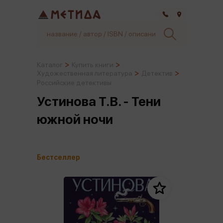
Самара
Каталог
Купить книги
Художественная литература
Детектив
Российские детективы
Устинова Т.В. - Тени
южной ночи
Бестселлер