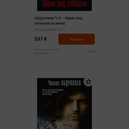
Абдуллаев Ч.А. - Мрак под
солнцем (м,мини)
Абдуллаев Ч.А.
337 ₽
Купить
Цена в розничных
355 ₽
магазинах: