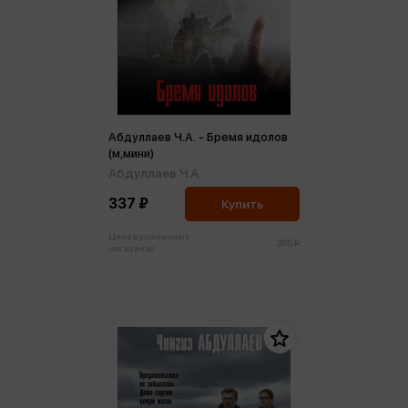
Абдуллаев Ч.А. - Бремя идолов
(м,мини)
Абдуллаев Ч.А.
337 ₽
Купить
Цена в розничных
355 ₽
магазинах: