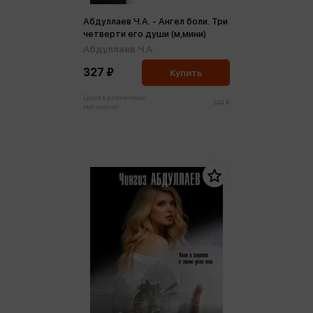
Абдуллаев Ч.А. - Ангел боли. Три
четверти его души (м,мини)
Абдуллаев Ч.А.
327 ₽
Купить
Цена в розничных
344 ₽
магазинах: