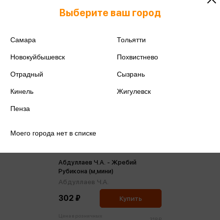
Выберите ваш город
Самара
Тольятти
Новокуйбышевск
Похвистнево
Отрадный
Сызрань
Кинель
Жигулевск
Пенза
Моего города нет в списке
Абдуллаев Ч.А. - Жребий
Рубикона (м,мини)
Абдуллаев Ч.А.
302 ₽
Купить
Цена в розничных
318 ₽