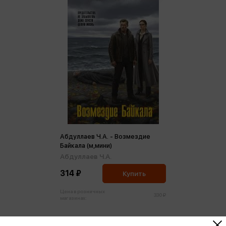
Абдуллаев Ч.А. - Возмездие
Байкала (м,мини)
Абдуллаев Ч.А.
314 ₽
Купить
Цена в розничных
330 ₽
магазинах: