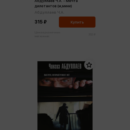
Абдуллаев Ч.А. - Мечта
дилетантов (м,мини)
Абдуллаев Ч.А.
315 ₽
Купить
Цена в розничных
332 ₽
магазинах: