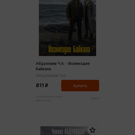
Абдуллаев Ч.А. - Возмездие
Байкала
Абдуллаев Ч.А.
811 ₽
Купить
Цена в розничных
854 ₽
магазинах: