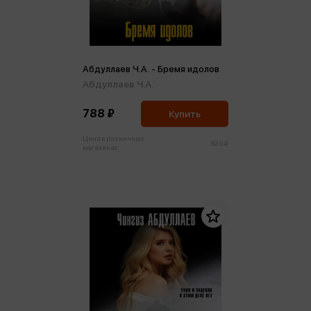
Абдуллаев Ч.А. - Бремя идолов
Абдуллаев Ч.А.
788 ₽
Купить
Цена в розничных
829 ₽
магазинах: