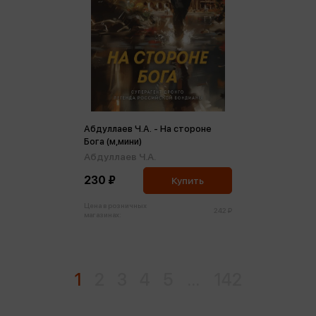
Абдуллаев Ч.А. - На стороне
Бога (м,мини)
Абдуллаев Ч.А.
230 ₽
Купить
Цена в розничных
242 ₽
магазинах:
1
2
3
4
5
...
142