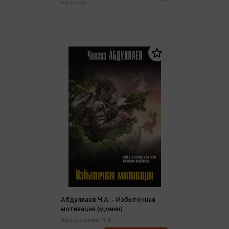
магазинах:
Абдуллаев Ч.А. - Избыточная
мотивация (м,мини)
Абдуллаев Ч.А.