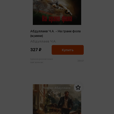
Абдуллаев Ч.А. - На грани фола
(м,мини)
Абдуллаев Ч.А.
327 ₽
Купить
Цена в розничных
344 ₽
магазинах: