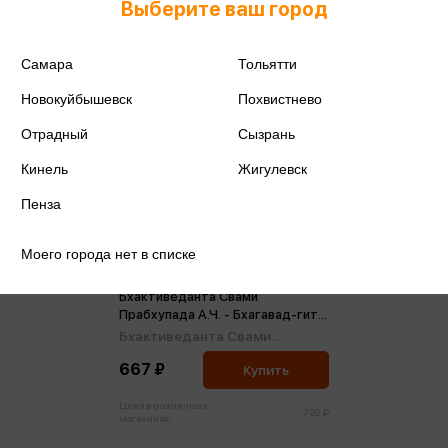
Выберите ваш город
Самара
Тольятти
Новокуйбышевск
Похвистнево
Отрадный
Сызрань
Кинель
Жигулевск
Пенза
Моего города нет в списке
Бхактиведанта Свами
Прабхупада А.Ч. - Бхагавад-гита
как она есть
Бхактиведанта Свами
Прабхупада А.Ч.
667 ₽
Купить
Цена в розничных
702 ₽
магазинах: