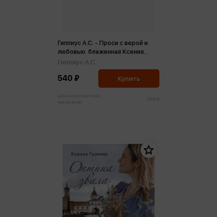
Гиппиус А.С. - Проси с верой и
любовью: блаженная Ксения
Петербургская
Гиппиус А.С.
540 ₽
Купить
Цена в розничных
568 ₽
магазинах: