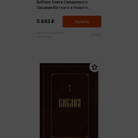
Библия. Книги Священного
Писания Ветхого и Нового
Завета, с параллельными
местами
5 843 ₽
Купить
Цена в розничных
6 150 ₽
магазинах: