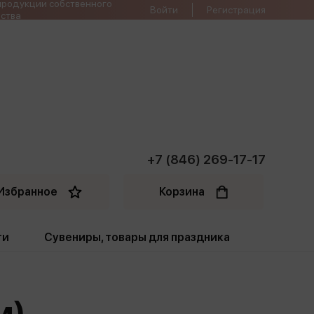
продукции собственного
Войти
Регистрация
ства
+7 (846) 269-17-17
Избранное
Корзина
ти
Сувениры, товары для праздника
ти
Открытки. Грамоты
м)
Пакеты