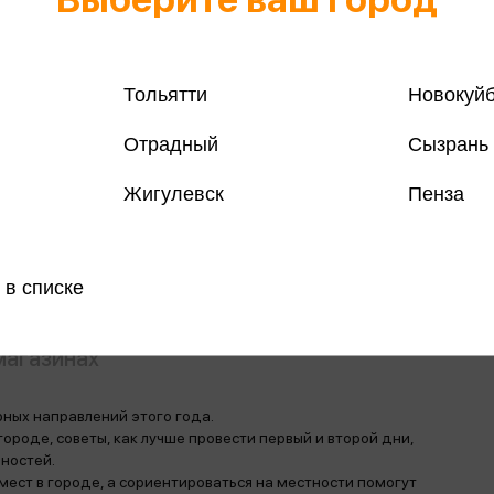
Тольятти
Новокуй
Все книги 
Отрадный
Сызрань
Все книги 
Жигулевск
Пенза
Поделить
 в списке
магазинах
ных направлений этого года.
ороде, советы, как лучше провести первый и второй дни,
ностей.
ест в городе, а сориентироваться на местности помогут