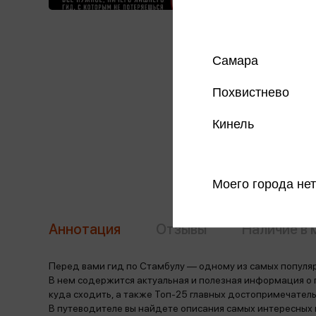
Самара
Похвистнево
Кинель
Моего города нет
Аннотация
Отзывы
Наличие в 
Перед вами гид по Стамбулу — одному из самых популяр
В нем содержится актуальная и полезная информация о г
куда сходить, а также Топ-25 главных достопримечатель
В путеводителе вы найдете описания самых интересных м