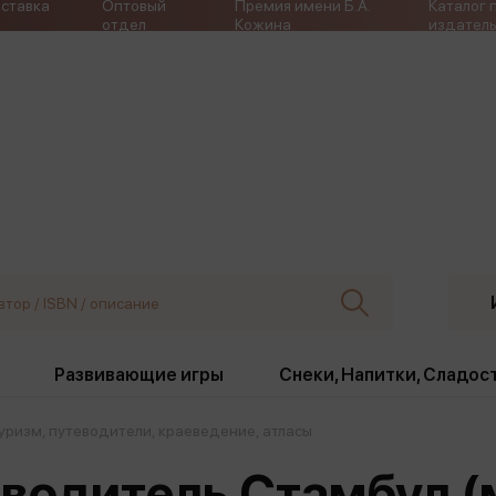
ставка
Оптовый
Премия имени Б.А.
Каталог 
отдел
Кожина
издатель
Развивающие игры
Снеки, Напитки, Сладос
уризм, путеводители, краеведение, атласы
ки
Издательства
, жабо, ремни
Девочки
Снеки, Напитки, Сладос
еводитель Стамбул (
Игрушки антистресс