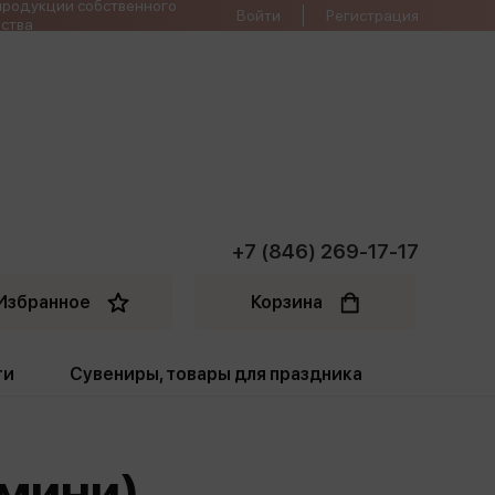
продукции собственного
Войти
Регистрация
ства
+7 (846) 269-17-17
Избранное
Корзина
ти
Сувениры, товары для праздника
ти
Открытки. Грамоты
,мини)
Пакеты