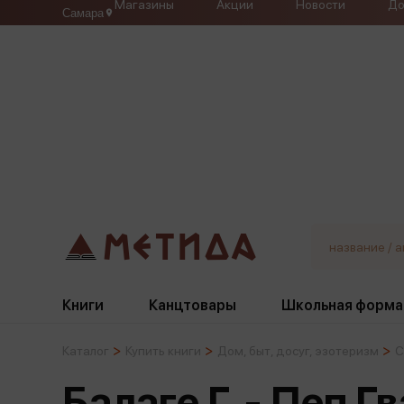
Магазины
Акции
Новости
До
Самара
Книги
Канцтовары
Школьная форма
Каталог
Купить книги
Дом, быт, досуг, эзотеризм
С
Жанры
Подбор
Бумажная продукция
Галстуки, банты
Балаге Г. - Пеп Г
Глобусы
Для девочек