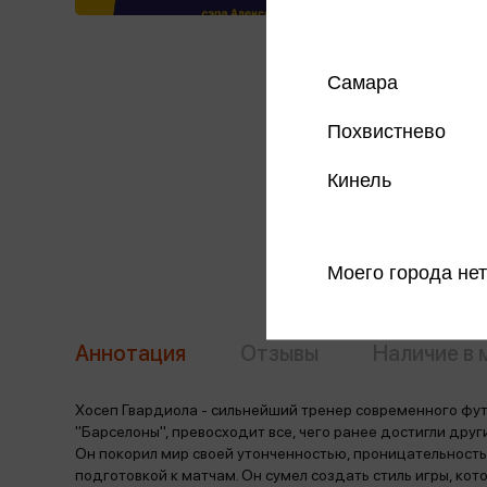
Самара
Похвистнево
Кинель
Моего города нет
Аннотация
Отзывы
Наличие в 
Хосеп Гвардиола - сильнейший тренер современного футбо
"Барселоны", превосходит все, чего ранее достигли дру
Он покорил мир своей утонченностью, проницательность
подготовкой к матчам. Он сумел создать стиль игры, кот