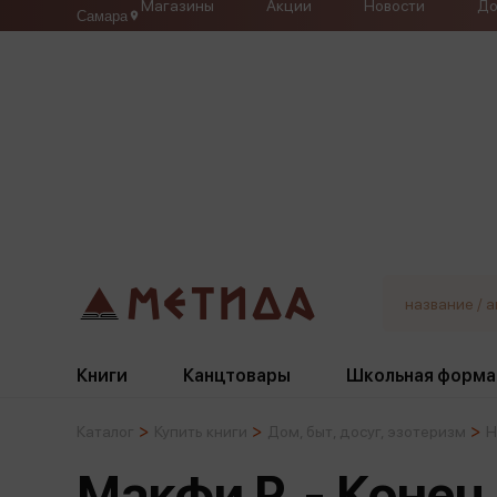
Магазины
Акции
Новости
До
Самара
Книги
Канцтовары
Школьная форма
Каталог
Купить книги
Дом, быт, досуг, эзотеризм
Н
Жанры
Подбор
Бумажная продукция
Галстуки, банты
Макфи Р. - Конец
Глобусы
Для девочек