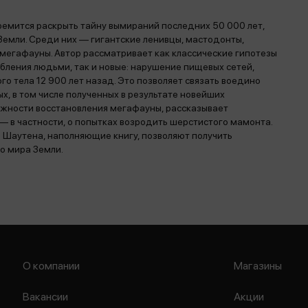
емится раскрыть тайну вымираний последних 50 000 лет,
емли. Среди них — гигантские ленивцы, мастодонты,
мегафауны. Автор рассматривает как классические гипотезы
бления людьми, так и новые: нарушение пищевых сетей,
 тела 12 900 лет назад. Это позволяет связать воедино
, в том числе полученных в результате новейших
жности восстановления мегафауны, рассказывает
— в частности, о попытках возродить шерстистого мамонта.
Шаутена, наполняющие книгу, позволяют получить
о мира Земли.
О компании
Магазины
Вакансии
Акции