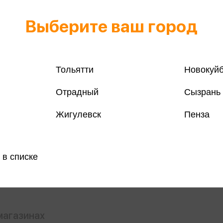
Выберите ваш город
Тольятти
Новокуй
Отрадный
Сызрань
Жигулевск
Пенза
Все книги 
Все книги 
Поделить
 в списке
магазинах