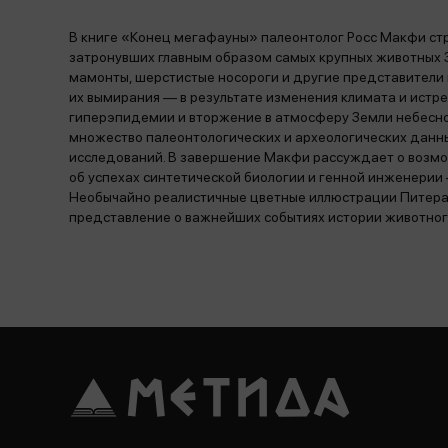
В книге «Конец мегафауны» палеонтолог Росс Макфи стр
затронувших главным образом самых крупных животных З
мамонты, шерстистые носороги и другие представители 
их вымирания — в результате изменения климата и истре
гиперэпидемии и вторжение в атмосферу Земли небесного
множество палеонтологических и археологических данных
исследований. В завершение Макфи рассуждает о возмо
об успехах синтетической биологии и генной инженерии 
Необычайно реалистичные цветные иллюстрации Питера 
представление о важнейших событиях истории животног