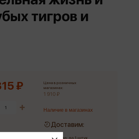
Сувениры
убых тигров и
Фототовары
815 ₽
Цена в розничных
магазинах:
1 910 ₽
Наличие в магазинах
Доставим:
Количество: до 1 штук