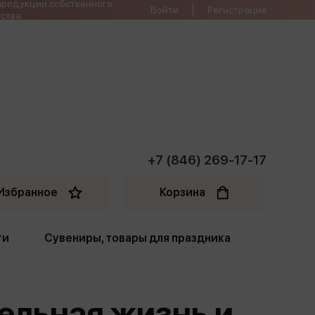
продукции собственного
Войти
Регистрация
ства
+7 (846) 269-17-17
Избранное
Корзина
ти
Сувениры, товары для праздника
ти
Открытки. Грамоты
тельная жизнь и
Пакеты