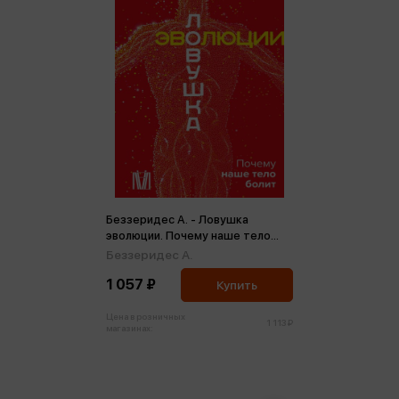
Беззеридес А. - Ловушка
эволюции. Почему наше тело
болит
Беззеридес А.
1 057 ₽
Купить
Цена в розничных
1 113 ₽
магазинах: