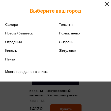
Выберите ваш город
Самара
Тольятти
Новокуйбышевск
Похвистнево
Отрадный
Сызрань
Кинель
Жигулевск
Пенза
Моего города нет в списке
Боден М. - Искусственный
интеллект. Как машины умнеют и
меняют нашу жизнь
Боден М.
1 417 ₽
Купить