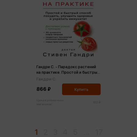
Гандри С. - Парадокс растений
на практике. Простой и быстрый
способ похудеть, улучшить
Гандри С.
здоровье и укрепить иммунитет
866 ₽
Купить
Цена в розничных
912 ₽
магазинах:
1
2
3
4
5
...
17