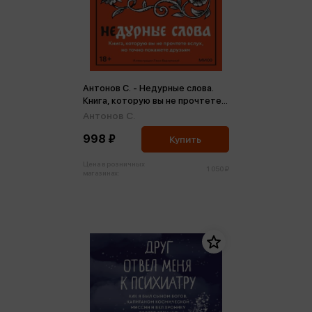
Антонов С. - Недурные слова.
Книга, которую вы не прочтете
вслух, но точно покажете
Антонов С.
друзьям
998 ₽
Купить
Цена в розничных
1 050 ₽
магазинах: