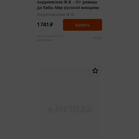
Андриевская Ж.В. - От девицы
до бабы. Мир русской женщины
Андриевская Ж.В.
1 741 ₽
Купить
Цена в розничных
1 833 ₽
магазинах: