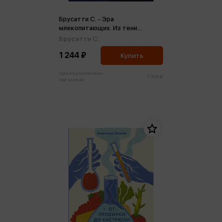
Брусатти С. - Эра
млекопитающих. Из тени
динозавров к мировому
Брусатти С.
господству
1 244 ₽
Купить
Цена в розничных
1 309 ₽
магазинах: