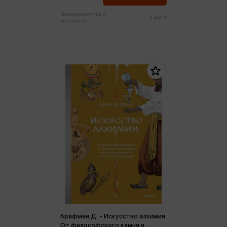
Цена в розничных
1 492 ₽
магазинах:
Брафман Д. - Искусство алхимии.
От философского камня и