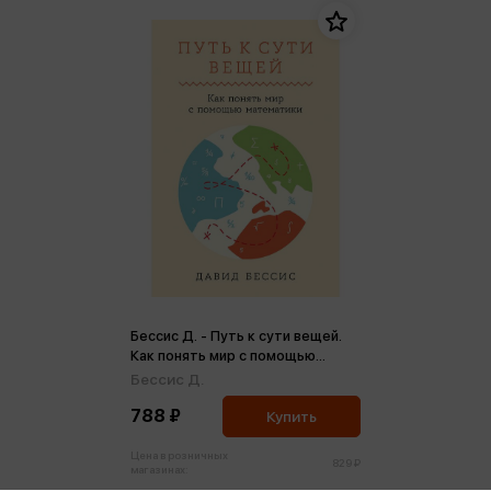
Бессис Д. - Путь к сути вещей.
Как понять мир с помощью
математики
Бессис Д.
788 ₽
Купить
Цена в розничных
829 ₽
магазинах: