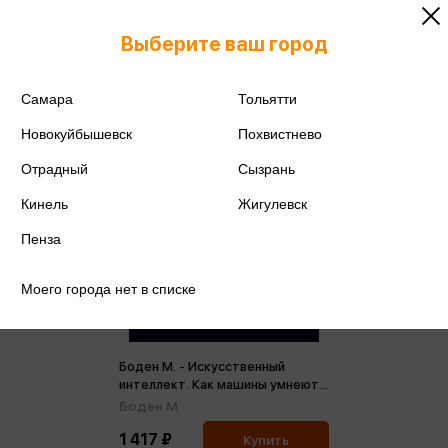
Выберите ваш город
Самара
Тольятти
Новокуйбышевск
Похвистнево
Отрадный
Сызрань
Кинель
Жигулевск
Пенза
Моего города нет в списке
Боден М. - Искусственный
интеллект. Как машины умнеют и
меняют нашу жизнь
Боден М.
1 417 ₽
Купить