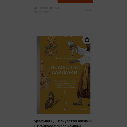
Цена в розничных
1 492 ₽
магазинах:
Брафман Д. - Искусство алхимии.
От философского камня и