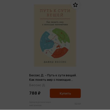
Бессис Д. - Путь к сути вещей.
Как понять мир с помощью
математики
Бессис Д.
788 ₽
Купить
Цена в розничных
829 ₽
магазинах: