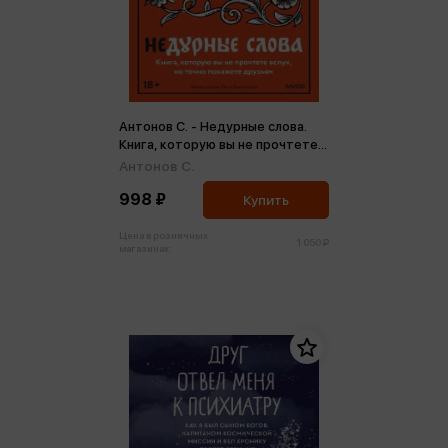
Антонов С. - Недурные слова.
Книга, которую вы не прочтете
вслух, но точно покажете
Антонов С.
друзьям
998 ₽
Купить
Цена в розничных
1 050 ₽
магазинах: