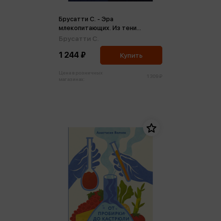
Брусатти С. - Эра
млекопитающих. Из тени
динозавров к мировому
Брусатти С.
господству
1 244 ₽
Купить
Цена в розничных
1 309 ₽
магазинах: