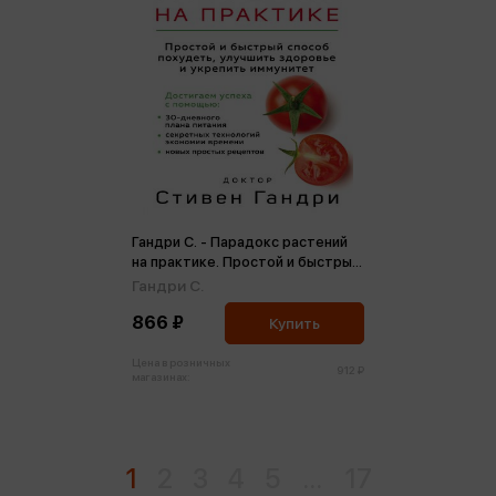
Гандри С. - Парадокс растений
на практике. Простой и быстрый
способ похудеть, улучшить
Гандри С.
здоровье и укрепить иммунитет
866 ₽
Купить
Цена в розничных
912 ₽
магазинах:
1
2
3
4
5
...
17