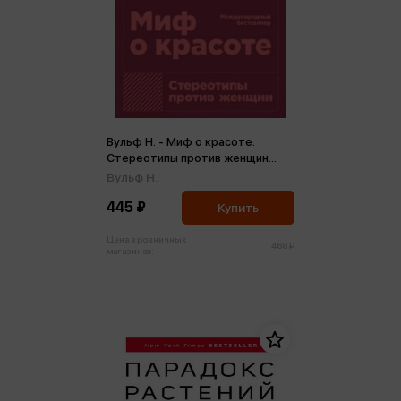
Вульф Н. - Миф о красоте.
Стереотипы против женщин
(м,мини)
Вульф Н.
445 ₽
Купить
Цена в розничных
468 ₽
магазинах: