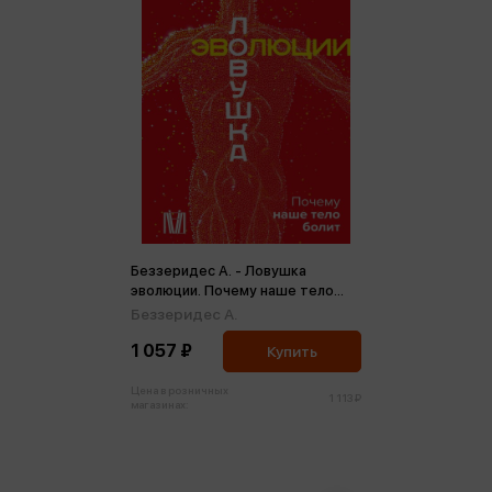
Беззеридес А. - Ловушка
эволюции. Почему наше тело
болит
Беззеридес А.
1 057 ₽
Купить
Цена в розничных
1 113 ₽
магазинах: