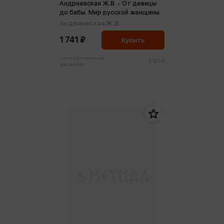
Андриевская Ж.В. - От девицы
до бабы. Мир русской женщины
Андриевская Ж.В.
1 741 ₽
Купить
Цена в розничных
1 833 ₽
магазинах: