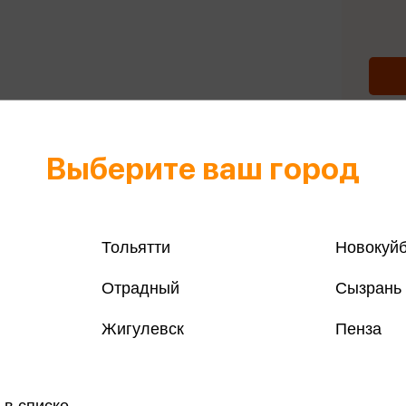
Выберите ваш город
Все книги 
Все книги 
Поделить
Тольятти
Новокуй
Отрадный
Сызрань
Жигулевск
Пенза
магазинах
, ПСИХОТРОПНЫХ ВЕЩЕСТВ, ИХ АНАЛОГОВ ПРИЧИНЯЕТ
 в списке