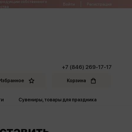
продукции собственного
Войти
Регистрация
ства
+7 (846) 269-17-17
Избранное
Корзина
ти
Сувениры, товары для праздника
ти
Открытки. Грамоты
оставить
Пакеты