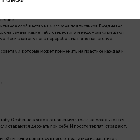
Н И ВЛЕЧЕТ УСТАНОВЛЕННУЮ ЗАКОНОДАТЕЛЬСТВОМ
предельно честно показывает, как сделать мужчину
ьствие.
озитивное сообщество из миллиона подписчиков. Ежедневно
, она узнала, какие табу, стереотипы и недомолвки мешают
ю. Весь свой опыт она переработала в две пошаговые
 советами, которые может применить на практике каждая и
я.
табу. Особенно, когда в отношениях что-то не складывается.
мысли стараются держать при себе. И просто терпят, страдают.
игой вы точно решитесь в него отправиться и захватите с