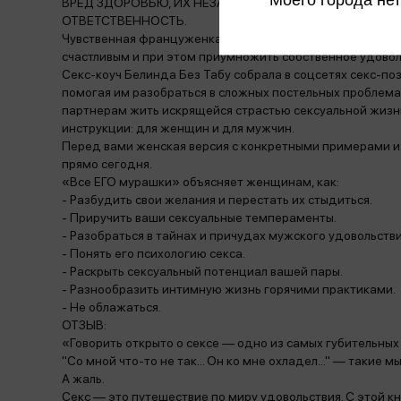
ВРЕД ЗДОРОВЬЮ, ИХ НЕЗАКОННЫЙ ОБОРОТ ЗАПРЕЩЕ
ОТВЕТСТВЕННОСТЬ.
Чувственная француженка Белинда Без Табу наглядно и 
счастливым и при этом приумножить собственное удовол
Секс-коуч Белинда Без Табу собрала в соцсетях секс-п
помогая им разобраться в сложных постельных проблемах
партнерам жить искрящейся страстью сексуальной жизнь
инструкции: для женщин и для мужчин.
Перед вами женская версия с конкретными примерами и
прямо сегодня.
«Все ЕГО мурашки» объясняет женщинам, как:
- Разбудить свои желания и перестать их стыдиться.
- Приручить ваши сексуальные темпераменты.
- Разобраться в тайнах и причудах мужского удовольстви
- Понять его психологию секса.
- Раскрыть сексуальный потенциал вашей пары.
- Разнообразить интимную жизнь горячими практиками.
- Не облажаться.
ОТЗЫВ:
«Говорить открыто о сексе — одно из самых губительных 
"Со мной что-то не так... Он ко мне охладел..." — такие 
А жаль.
Секс — это путешествие по миру удовольствия. С этой кн