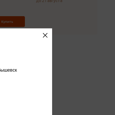
до 21 августа
Купить
этого издательства
этого автора
ся
бышевск