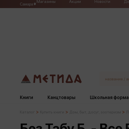
Магазины
Акции
Новости
До
Самара
Книги
Канцтовары
Школьная форма
Каталог
Купить книги
Дом, быт, досуг, эзотеризм
Л
Жанры
Подбор
Бумажная продукция
Галстуки, банты
Без Табу Б. - Вс
Глобусы
Для девочек