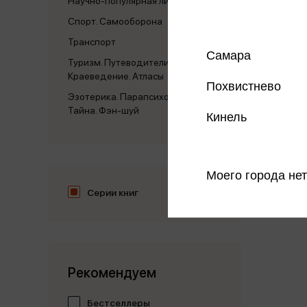
Научно-популярная литература
Спорт. Самооборона
Транспорт
Самара
Туризм. Путеводители.
Краеведение. Атласы
Похвистнево
Эзотерика. Парапсихология.
Тайна. Фэн-шуй
Кинель
Моего города нет
Серии книг
Рекомендуем
Бестселлеры