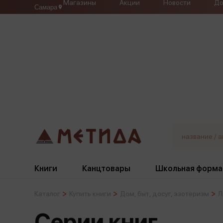
Магазины
Акции
Новости
До
Самара
Книги
Канцтовары
Школьная форма
Каталог
Купить книги
Дом, быт, досуг, эзотеризм
Л
Жанры
Подбор
Бумажная продукция
Галстуки, банты
Серии книг
Глобусы
Для девочек