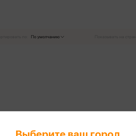
еры
Эксмо
Игрушки для малышей
Питер
рма
Мальчики
ое
АСТ
ые изделия
Настольные и развивающие игры
Азбука
Спорт и активный отдых
ртировать по:
По умолчанию
Показывать на стра
Росмэн
Творчество
кальное
дложение от
иды
Выберите ваш город