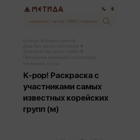
Самара
Каталог
Купить книги
Дом, быт, досуг, эзотеризм
Домоводство, досуг, хобби
Праздники, раскраски, кроссворды,
песенники, тосты
K-pop! Раскраска с
участниками самых
известных корейских
групп (м)