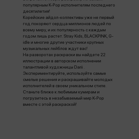
популярным K-Pop исполнителям последнего
десятилетия!
Корейские айдол-коллективы уже не первый
год покоряют сердца миллионов людей по
всему миру, и их популярность с каждым
годом лишь растет. Stray Kids, BLACKPINK, G-
idle и многие другие участники крупных
музыкальных лейблов ждут вас!
На разворотах раскраски вы найдете 22
иллюстрации в авторском исполнении
талантливой художницы Darii .
Экспериментируйте, используйте самые
смелые решения и раскрашивайте молодых
исполнителей в своем уникальном стиле.
Станьте ближе к любимым кумирам и
погрузитесь в незабываемый мир K-Pop
вместе с этой раскраской!