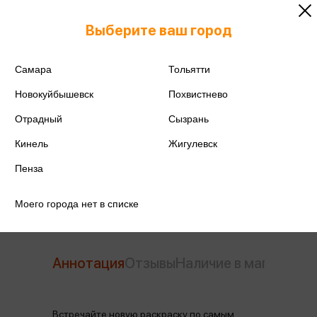
Выберите ваш город
ISBN
978-5-04-189557-0
Самара
Тольятти
Издательство
Бомбора
Новокуйбышевск
Похвистнево
Год издания
2024
Отрадный
Сызрань
Количество страниц
48
Кинель
Жигулевск
Пенза
Автор
Зуева Д.И.
Моего города нет в списке
Аннотация
Отзывы
Наличие в магазинах
Встречайте новую раскраску по самым