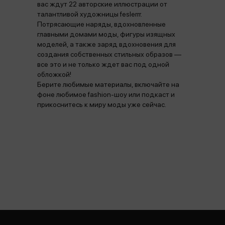
вас ждут 22 авторские иллюстрации от
талантливой художницы feslerrr.
Потрясающие наряды, вдохновленные
главными домами моды, фигуры изящных
моделей, а также заряд вдохновения для
создания собственных стильных образов —
все это и не только ждет вас под одной
обложкой!
Берите любимые материалы, включайте на
фоне любимое fashion-шоу или подкаст и
прикоснитесь к миру моды уже сейчас.