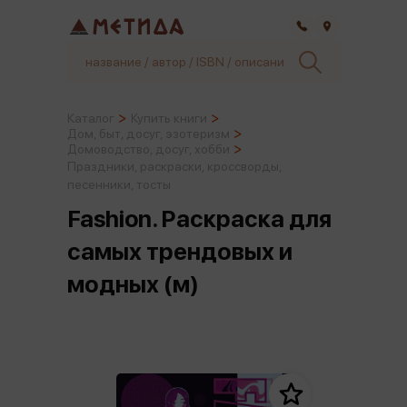
Самара
Каталог
Купить книги
Дом, быт, досуг, эзотеризм
Домоводство, досуг, хобби
Праздники, раскраски, кроссворды,
песенники, тосты
Fashion. Раскраска для
самых трендовых и
модных (м)