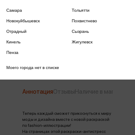
Самара
Тольятти
ISBN
978-5-04-199913-1
Новокуйбышевск
Похвистнево
Издательство
Эксмо
Отрадный
Сызрань
Год издания
2024
Кинель
Жигулевск
Количество страниц
48
Пенза
Моего города нет в списке
Аннотация
Отзывы
Наличие в магазинах
Теперь каждый сможет прикоснуться к миру
моды и дизайна вместе с новой раскраской
по fashion-иллюстрации!
На страницах этой раскраски-антистресс