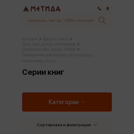
Самара
Каталог
Купить книги
Дом, быт, досуг, эзотеризм
Домоводство, досуг, хобби
Праздники, раскраски, кроссворды,
песенники, тосты
Серии книг
Категории
Сортировка и фильтрация