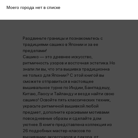
Моего города нет в списке
Аннотация
Отзывы
Наличие в магазинах
Раздвиньте границы и познакомьтесь с
традициями сашико в Японии и за ее
пределами!
Сашико — это древнее искусство,
ритмичность узоров и восточная эстетика. Но
знали ли вы, что эта вышивка традиционна
не только для Японии? С этой книгой вы
сможете отправиться в настоящее
вышивальное турне по Индии, Бангладешу,
Китаю, Лаосу и Тайланду и везде найти свою
сашико! Освойте пять классических техник,
украсьте ритмичной вышивкой любой
предмет, дополните красивыми мотивами
повседневные образы и сделайте дом
уютнее. В книге представлена коллекция из
26 подробных мастер-классов по
вышиванию аксессуаров и декора, от