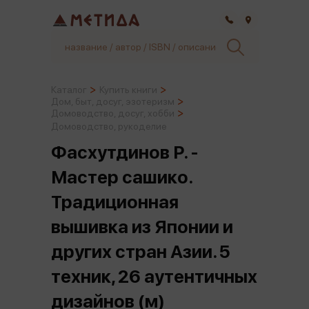
Самара
Каталог
Купить книги
Дом, быт, досуг, эзотеризм
Домоводство, досуг, хобби
Домоводство, рукоделие
Фасхутдинов Р. -
Мастер сашико.
Традиционная
вышивка из Японии и
других стран Азии. 5
техник, 26 аутентичных
дизайнов (м)