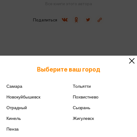
Все книги этого автора
Поделиться
ISBN
978-5-04-208883-4
Выберите ваш город
Издательство
Эксмо
Год издания
2025
Самара
Тольятти
Новокуйбышевск
Похвистнево
Количество страниц
144
Отрадный
Сызрань
Автор
Фасхутдинов Р.
Кинель
Жигулевск
Пенза