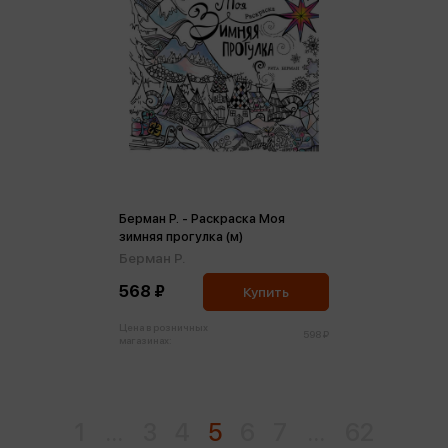
Берман Р. - Раскраска Моя
зимняя прогулка (м)
Берман Р.
568 ₽
Купить
Цена в розничных
598 ₽
магазинах:
1
...
3
4
5
6
7
...
62