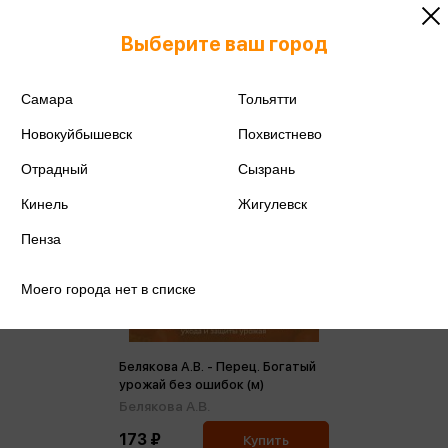
Выберите ваш город
Самара
Тольятти
Новокуйбышевск
Похвистнево
Отрадный
Сызрань
Кинель
Жигулевск
Пенза
Моего города нет в списке
Белякова А.В. - Перец. Богатый
урожай без ошибок (м)
Белякова А.В.
173 ₽
Купить