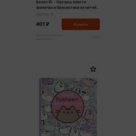
Белло Ф. - Научись плести
фенечки и браслетики из нитей
(м)
Белло Ф.
401 ₽
Купить
Цена в розничных
422 ₽
магазинах: