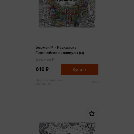
Берман Р. - Раскраска
Европейские каникулы (м)
Берман Р.
616 ₽
Купить
Цена в розничных
648 ₽
магазинах: