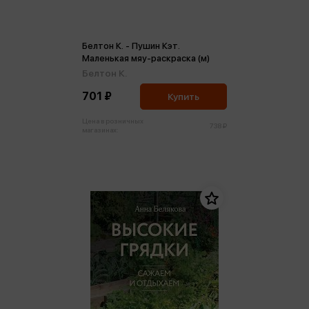
Белтон К. - Пушин Кэт.
Маленькая мяу-раскраска (м)
Белтон К.
701 ₽
Купить
Цена в розничных
738 ₽
магазинах: