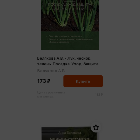
Белякова А.В. - Лук, чеснок,
зелень. Посадка. Уход. Защита.
Уборка. Хранение (м)
Белякова А.В.
173 ₽
Купить
Цена в розничных
182 ₽
магазинах: