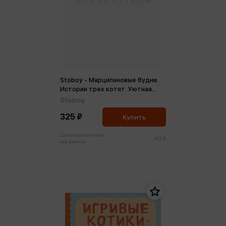
Stoboy - Марципановые будни.
Истории трех котят. Уютная
раскраска-антистресс (м)
Stoboy
325 ₽
Купить
Цена в розничных
342 ₽
магазинах: