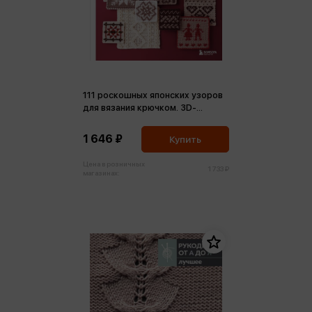
111 роскошных японских узоров
для вязания крючком. 3D-
мотивы, тартаны, араны,
цветные ажуры
1 646 ₽
Купить
Цена в розничных
1 733 ₽
магазинах: