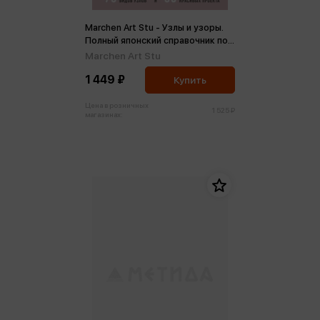
Marchen Art Stu - Узлы и узоры.
Полный японский справочник по
технике макраме
Marchen Art Stu
1 449 ₽
Купить
Цена в розничных
1 525 ₽
магазинах: