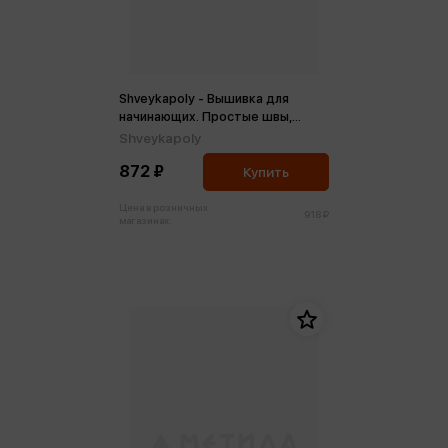
Shveykapoly - Вышивка для
начинающих. Простые швы,
стежки и фигуры (м)
Shveykapoly
872 ₽
Купить
Цена в розничных
918 ₽
магазинах: