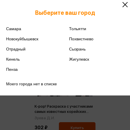
Выберите ваш город
Самара
Тольятти
Новокуйбышевск
Похвистнево
Отрадный
Сызрань
Кинель
Жигулевск
Пенза
Моего города нет в списке
K-pop! Раскраска с участниками
самых известных корейских
групп (м)
Зуева Д.И.
302 ₽
Купить