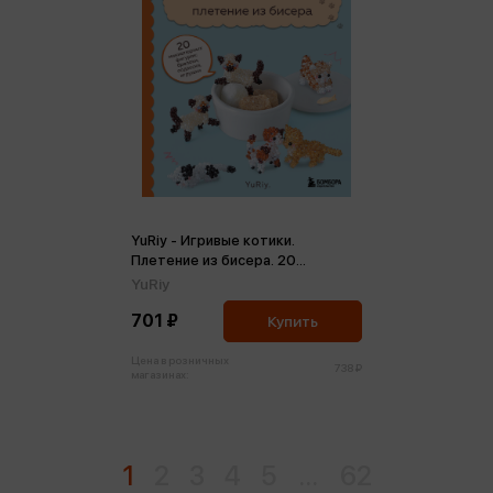
YuRiy - Игривые котики.
Плетение из бисера. 20
миниатюрных фигурок: брелоки,
YuRiy
подвески, игрушки
701 ₽
Купить
Цена в розничных
738 ₽
магазинах:
1
2
3
4
5
...
62