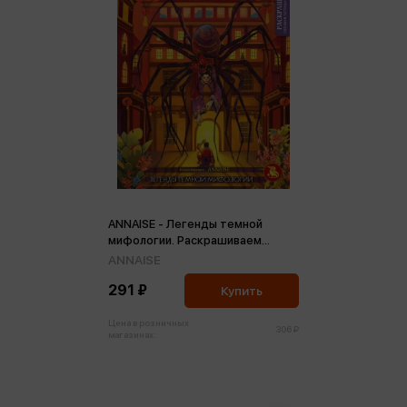
ANNAISE - Легенды темной
мифологии. Раскрашиваем
сказки и легенды народов мира
ANNAISE
(м)
291 ₽
Купить
Цена в розничных
306 ₽
магазинах: