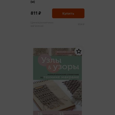
(м)
811 ₽
Купить
Цена в розничных
854 ₽
магазинах: