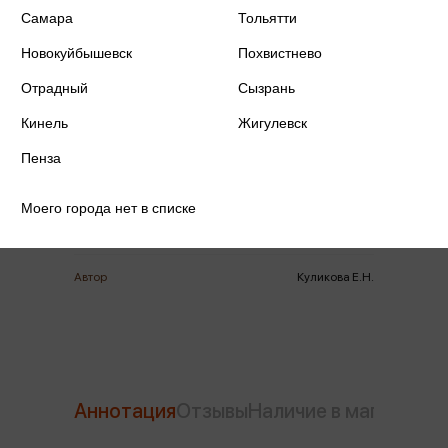
Самара
Тольятти
Новокуйбышевск
Похвистнево
Отрадный
Сызрань
ISBN
978-5-8112-7989-0
Кинель
Жигулевск
Издательство
Айрис-Пресс
Пенза
Год издания
2022
Моего города нет в списке
Количество страниц
8
Автор
Куликова Е.Н.
Аннотация
Отзывы
Наличие в магазинах