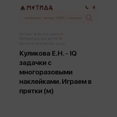
Самара
Каталог
Купить книги
Литература для детей
Детское творчество, досуг
Куликова Е.Н. - IQ
задачки с
многоразовыми
наклейками. Играем в
прятки (м)