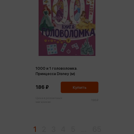
1000 и 1 головоломка.
Принцесса Disney (м)
186 ₽
Купить
Цена в розничных
196 ₽
магазинах:
1
2
3
4
5
...
65