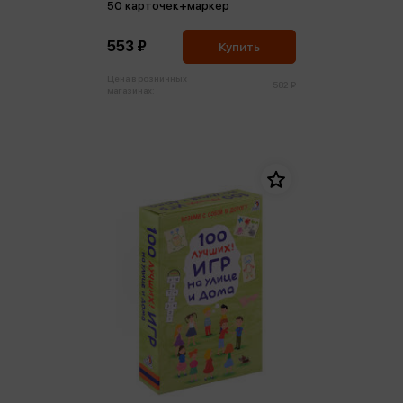
50 карточек+маркер
553 ₽
Купить
Цена в розничных
582 ₽
магазинах: