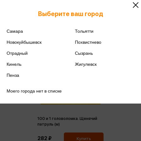
Выберите ваш город
Самара
Тольятти
Новокуйбышевск
Похвистнево
Отрадный
Сызрань
Кинель
Жигулевск
Пенза
Моего города нет в списке
100 и 1 головоломка. Щенячий
патруль (м)
282 ₽
Купить