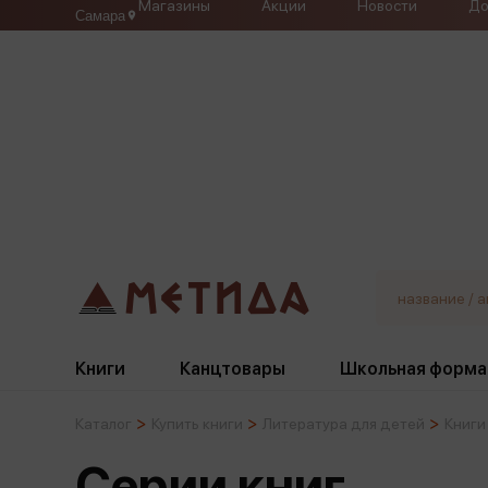
Магазины
Акции
Новости
До
Самара
Книги
Канцтовары
Школьная форма
Каталог
Купить книги
Литература для детей
Книги
Жанры
Подбор
Бумажная продукция
Галстуки, банты
Серии книг
Глобусы
Для девочек