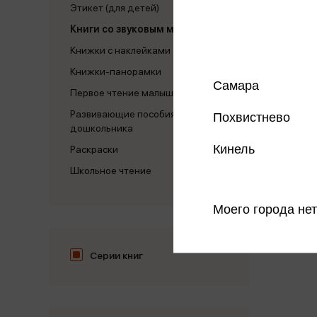
Этикет (для детей)
Книги со звуковым модулем
Книжки с наклейками
Книжки-панорамки
Самара
Первое чтение малыша
Развивающие пособия для
Похвистнево
дошкольника
Кинель
Раскраски
Школьное чтение
Моего города нет
Серии книг