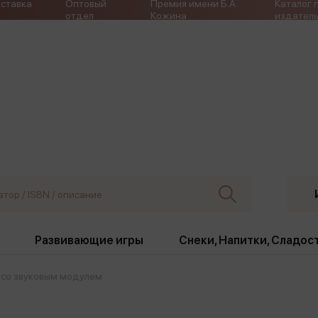
ставка
Оптовый
Премия имени Б.А.
Каталог 
отдел
Кожина
издатель
Развивающие игры
Снеки, Напитки, Сладос
 со звуковым модулем
ки
Издательства
, жабо, ремни
Девочки
Снеки, Напитки, Сладос
Игрушки антистресс