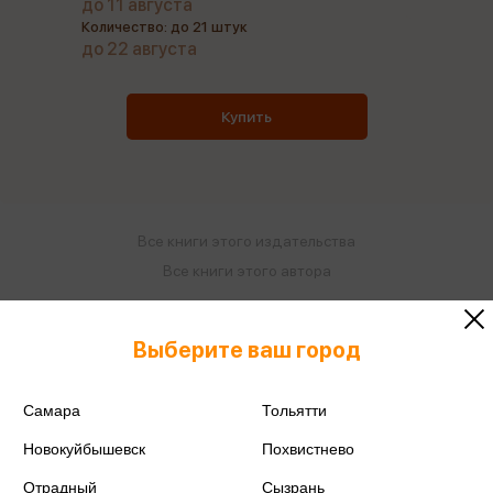
до 11 августа
Количество: до 21 штук
до 22 августа
Купить
Все книги этого издательства
Все книги этого автора
Поделиться
Выберите ваш город
Самара
Тольятти
Новокуйбышевск
Похвистнево
ISBN
978-5-9781-0957-3
Отрадный
Сызрань