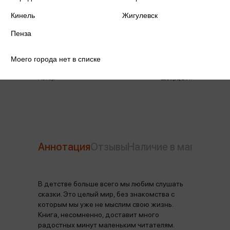
Издательство
Самовар
Кинель
Жигулевск
Год издания
2024
Пенза
Количество страниц
96
Моего города нет в списке
Автор
Шварц Е.Л.
Аннотация
Отзывы
Наличие в магазинах
В детстве больше всего мы любим слушать
сказки. Это целый мир, без знакомства с
которым мы уже не мыслим свою жизнь.
Книга, несомненно, доставит много
радостных минут маленьким читателям.