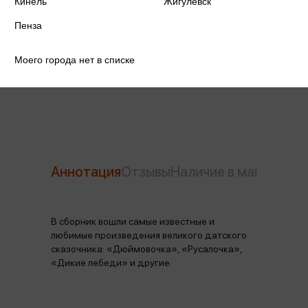
Кинель
Жигулевск
Год издания
2026
Пенза
Количество страниц
128
Моего города нет в списке
Автор
Андерсен Х.К.
Аннотация
Отзывы
Наличие в магазинах
В сборник вошли самые известные и
любимые произведения великого датского
сказочника: «Дюймовочка», «Русалочка»,
«Дикие лебеди» и другие.