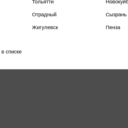
Тольятти
Новокуй
Отрадный
Сызрань
Жигулевск
Пенза
Все книги 
Все книги 
 в списке
Поделить