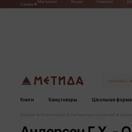
Магазины
Акции
Новости
До
Самара
Книги
Канцтовары
Школьная форма
Каталог
Купить книги
Литература для детей
Школь
Жанры
Подбор
Бумажная продукция
Галстуки, банты
Андерсен Г.Х. - 
Глобусы
Для девочек