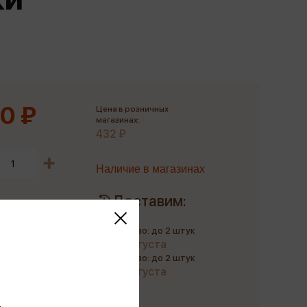
Сувениры
Фототовары
0 ₽
Цена в розничных
магазинах:
432 ₽
Наличие в магазинах
Доставим:
Количество: до 2 штук
до 10 августа
Количество: до 2 штук
до 21 августа