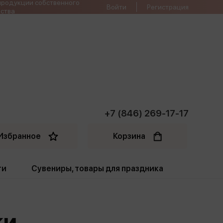
продукции собственного
Войти
Регистрация
ства
+7 (846) 269-17-17
Избранное
Корзина
ти
Сувениры, товары для праздника
ти
Открытки. Грамоты
ки
Пакеты