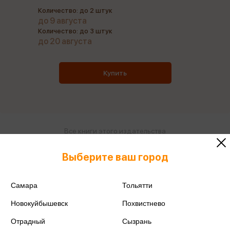
Количество: до 2 штук
до 9 августа
Количество: до 3 штук
до 20 августа
Купить
Все книги этого издательства
Все книги этого автора
Выберите ваш город
Поделиться
Самара
Тольятти
Новокуйбышевск
Похвистнево
Отрадный
Сызрань