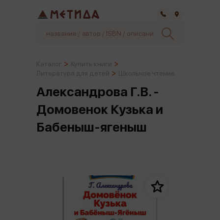
Самара
Каталог
Купить книги
Литература для детей
Школьное чтение
Александрова Г.В. -
Домовенок Кузька и
Бабеныш-ягеныш