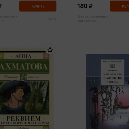
₽
180 ₽
Купить
Куп
 розничных
Цена в розничных
231 ₽
ах:
магазинах: