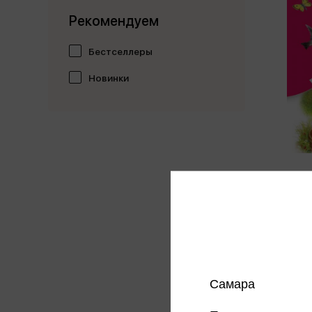
Рекомендуем
Бестселлеры
Новинки
Астафь
гриво
Астафь
351 
Цена в
магазин
Самара