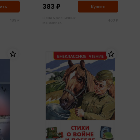
383 ₽
ить
Купить
Цена в розничных
189 ₽
403 ₽
магазинах: