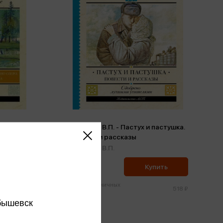
ассказы
Астафьев В.П. - Пастух и пастушка.
Повести и рассказы
Астафьев В.П.
492 ₽
ить
Купить
Цена в розничных
486 ₽
518 ₽
магазинах:
бышевск