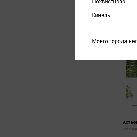
Похвистнево
Кинель
Моего города нет
Астафь
Астафь