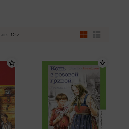
Сувениры
Фототовары
нице
12