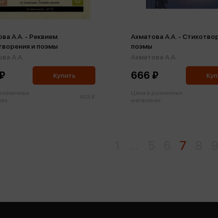
ва А.А. - Реквием.
Ахматова А.А. - Стихотво
творения и поэмы
поэмы
ва А.А.
Ахматова А.А.
₽
666 ₽
Купить
Куп
 розничных
Цена в розничных
403 ₽
ах:
магазинах:
1
...
5
6
7
8