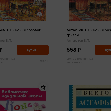
ев В.П. - Конь с розовой
Астафьев В.П. - Конь с ро
й
гривой
ев В.П.
Астафьев В.П.
₽
558 ₽
Купить
Куп
 розничных
Цена в розничных
587 ₽
ах:
магазинах: