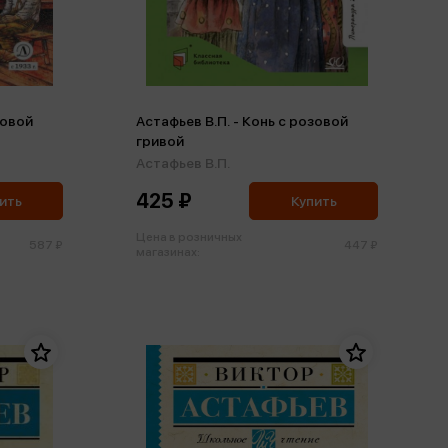
зовой
Астафьев В.П. - Конь с розовой
гривой
Астафьев В.П.
425 ₽
ить
Купить
Цена в розничных
587 ₽
447 ₽
магазинах: