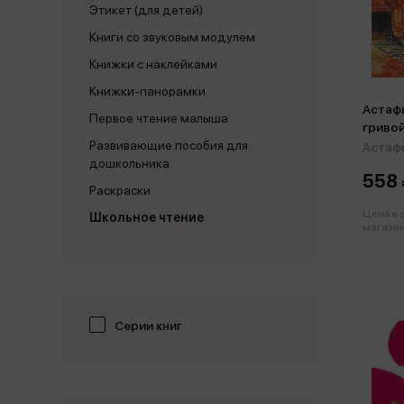
Этикет (для детей)
Книги со звуковым модулем
Книжки с наклейками
Книжки-панорамки
Астафь
Первое чтение малыша
гриво
Развивающие пособия для
Астафь
дошкольника
558 
Раскраски
Цена в
Школьное чтение
магазин
Серии книг