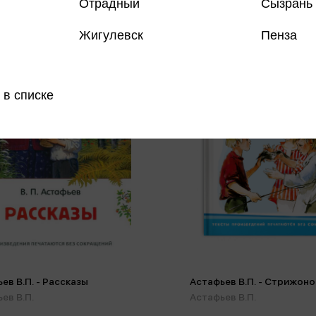
Отрадный
Сызрань
Жигулевск
Пенза
 в списке
ев В.П. - Рассказы
Астафьев В.П. - Стрижоно
ев В.П.
Астафьев В.П.