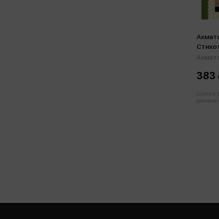
Ахмато
Стихо
Ахмато
383 
Цена в
магазин