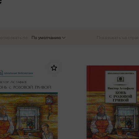
еры
Эксмо
Игрушки для малышей
Питер
рма
Мальчики
ое
АСТ
ые изделия
Настольные и развивающие игры
Азбука
Спорт и активный отдых
ртировать по:
По умолчанию
Показывать на стра
Росмэн
Творчество
кальное
дложение от
иды