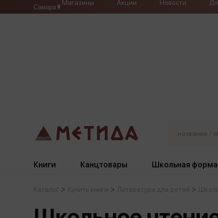
Магазины
Акции
Новости
До
Самара
Книги
Канцтовары
Школьная форма
Каталог
Купить книги
Литература для детей
Школь
Жанры
Подбор
Бумажная продукция
Галстуки, банты
Школьное чтени
Глобусы
Для девочек