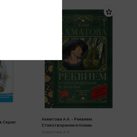
Ахматова А.А. - Реквием.
к Скрип
Стихотворения и поэмы
Ахматова А.А.