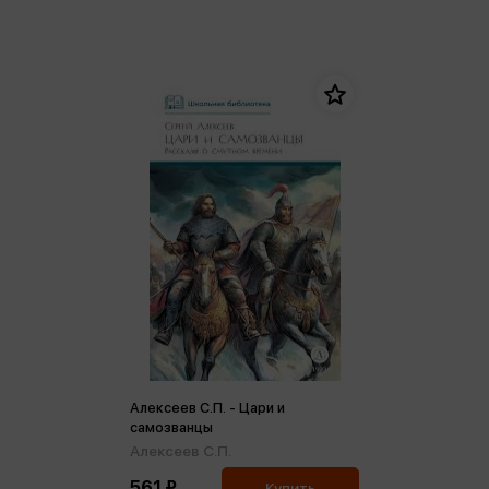
Алексеев С.П. - Цари и
самозванцы
Алексеев С.П.
561 ₽
Купить