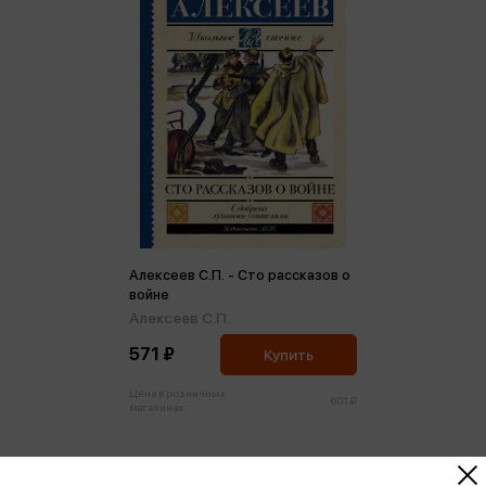
Алексеев С.П. - Сто рассказов о
войне
Алексеев С.П.
571 ₽
Купить
Цена в розничных
601 ₽
магазинах: