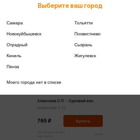
Выберите ваш город
Самара
Тольятти
Новокуйбышевск
Похвистнево
Отрадный
Сызрань
Кинель
Жигулевск
Пенза
Моего города нет в списке
Алексеев С.П. - Суровый век
Алексеев С.П.
765 ₽
Купить
Цена в розничных
805 ₽
магазинах: