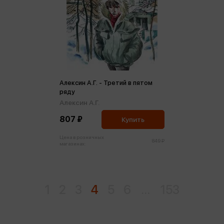
Алексин А.Г. - Третий в пятом
ряду
Алексин А.Г.
807 ₽
Купить
Цена в розничных
849 ₽
магазинах:
1
2
3
4
5
6
...
153