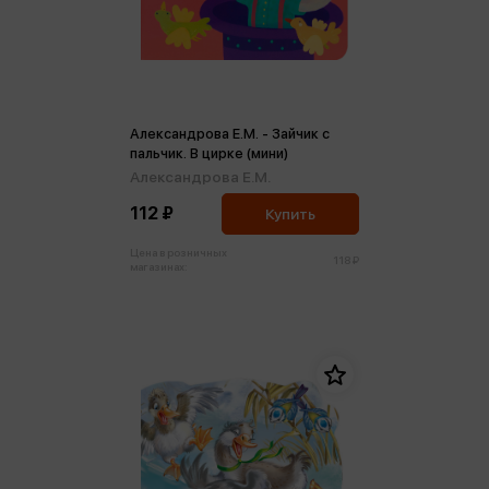
Александрова Е.М. - Зайчик с
пальчик. В цирке (мини)
Александрова Е.М.
112 ₽
Купить
Цена в розничных
118 ₽
магазинах: