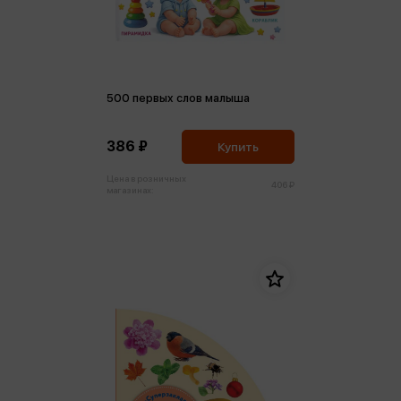
500 первых слов малыша
386 ₽
Купить
Цена в розничных
406 ₽
магазинах: