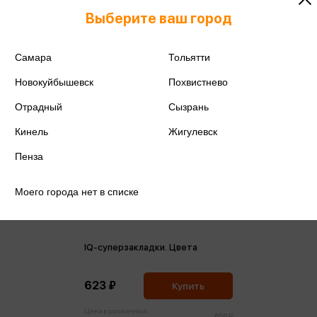
Выберите ваш город
Самара
Тольятти
Новокуйбышевск
Похвистнево
Отрадный
Сызрань
Кинель
Жигулевск
Пенза
Моего города нет в списке
IQ-суперзакладки. Цвета
623 ₽
Купить
Цена в розничных
656 ₽