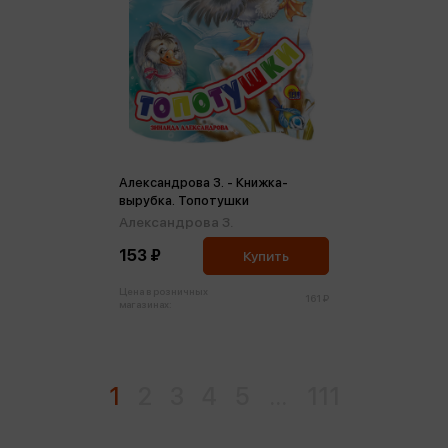
Александрова З. - Книжка-
вырубка. Топотушки
Александрова З.
153 ₽
Купить
Цена в розничных
161 ₽
магазинах:
1
2
3
4
5
...
111