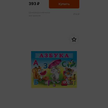
393 ₽
Купить
Цена в розничных
414 ₽
магазинах: