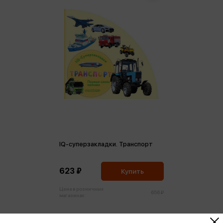
IQ-суперзакладки. Транспорт
623 ₽
Купить
Цена в розничных
656 ₽
магазинах: