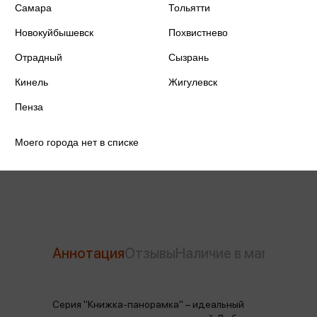
Самара
Тольятти
ISBN
978-5-17-127353-8
Новокуйбышевск
Похвистнево
Отрадный
Сызрань
Издательство
АСТ
Кинель
Жигулевск
Год издания
2024
Пенза
Количество страниц
12
Моего города нет в списке
Автор
Гримм В. и Я.
Аннотация
Отзывы
Наличие в магазинах
Серия "Книжка-панорамка" – идеальный