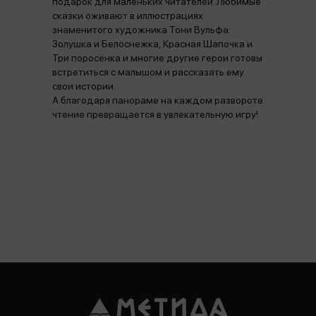
подарок для маленьких читателей. Любимые
сказки оживают в иллюстрациях
знаменитого художника Тони Вульфа:
Золушка и Белоснежка, Красная Шапочка и
Три поросëнка и многие другие герои готовы
встретиться с малышом и рассказать ему
свои истории.
А благодаря панораме на каждом развороте
чтение превращается в увлекательную игру!