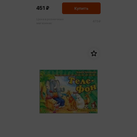
451 ₽
Купить
Цена в розничных
475 ₽
магазинах: