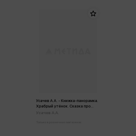
Усачев А.А. - Книжка-панорамка.
Храбрый утёнок. Cказка про
дружбу и доброту
Усачев А.А.
Только в розничных магазинах