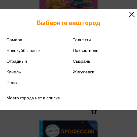
Выберите ваш город
Самара
Тольятти
Панорама. Первые слова
Новокуйбышевск
Похвистнево
Отрадный
Сызрань
Уведомить о
656 ₽
поступлении
Кинель
Жигулевск
Цена в розничных
691 ₽
магазинах:
Пенза
Моего города нет в списке