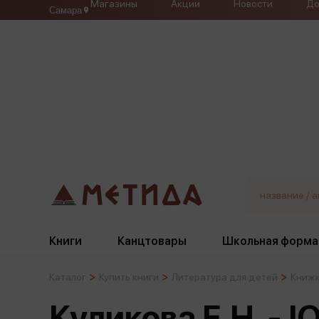
Магазины
Акции
Новости
До
Самара
Книги
Канцтовары
Школьная форма
Каталог
Купить книги
Литература для детей
Книжк
Жанры
Подбор
Бумажная продукция
Галстуки, банты
Куликова Е.Н. - 
Глобусы
Для девочек