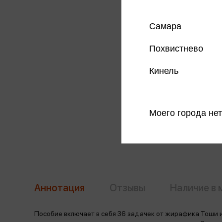
Самара
Похвистнево
Кинель
Моего города нет
Аннотация
Отзывы
Наличие в 
Пособие включает в себя 36 задачек от жирафика Тоши 