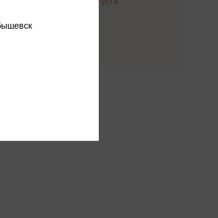
до 21 августа
бышевск
Купить
этого издательства
этого автора
ся