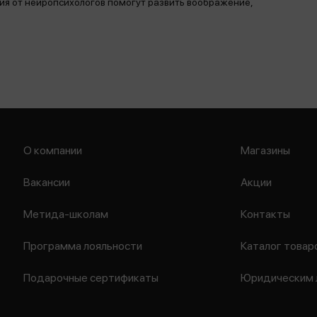
ния от нейропсихологов помогут развить воображение,
О компании
Магазины
Вакансии
Акции
Метида-школам
Контакты
Программа лояльности
Каталог товар
Подарочные сертификаты
Юридическим 