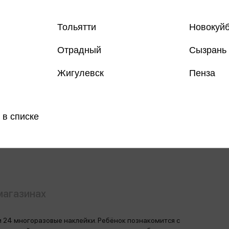
Тольятти
Новокуй
Отрадный
Сызрань
Жигулевск
Пенза
Все книги 
Все книги 
 в списке
Поделить
магазинах
и 24 многоразовые наклейки. Ребёнок познакомится с