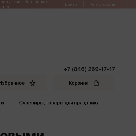
продукции собственного
Войти
Регистрация
ства
+7 (846) 269-17-17
Избранное
Корзина
ти
Сувениры, товары для праздника
ти
Открытки. Грамоты
азовыми
Пакеты