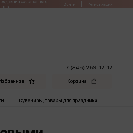
продукции собственного
Войти
Регистрация
ства
+7 (846) 269-17-17
Избранное
Корзина
ти
Сувениры, товары для праздника
ти
Открытки. Грамоты
азовыми
Пакеты