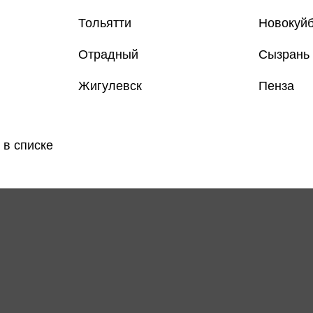
Тольятти
Новокуй
Отрадный
Сызрань
Жигулевск
Пенза
Все книги 
Все книги 
 в списке
Поделить