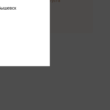
до 23 августа
бышевск
Купить
этого издательства
этого автора
ся