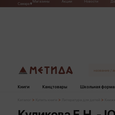
Магазины
Акции
Новости
До
Самара
Книги
Канцтовары
Школьная форма
Каталог
Купить книги
Литература для детей
Книжк
Жанры
Подбор
Бумажная продукция
Галстуки, банты
Куликова Е.Н. - 
Глобусы
Для девочек