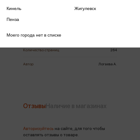
ISBN
978-5-08-007524-7
Кинель
Жигулевск
Пенза
Издательство
Дет. лит.
Моего города нет в списке
Год издания
2026
Количество страниц
264
Автор
Логаева А.
Отзывы
Наличие в магазинах
Авторизуйтесь
на сайте, для того чтобы
оставлять отзывы о товаре.