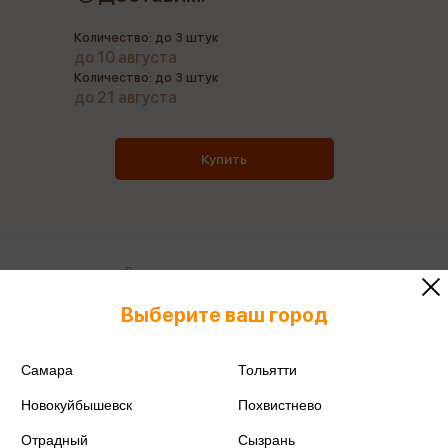
Количество: до 3 штук
до 10 августа
Количество: до 3 штук
до 21 августа
Купить
Все книги этого издательства
Все книги этого автора
Выберите ваш город
Поделиться
Самара
Тольятти
Новокуйбышевск
Похвистнево
Отрадный
Сызрань