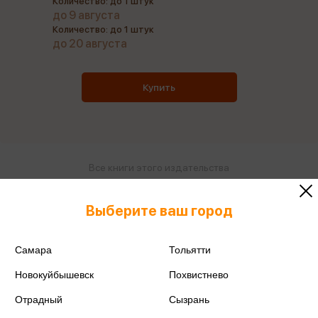
Количество: до 1 штук
до 9 августа
Количество: до 1 штук
до 20 августа
Купить
Все книги этого издательства
Все книги этого автора
Выберите ваш город
Поделиться
Самара
Тольятти
Новокуйбышевск
Похвистнево
Отрадный
Сызрань
ISBN
978-5-9268-4638-3