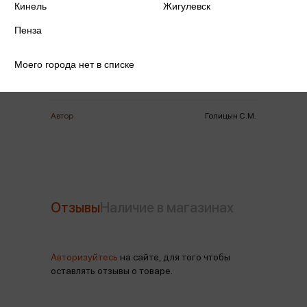
Кинель
Жигулевск
Издательство
Речь
Пенза
Год издания
2025
Моего города нет в списке
Количество страниц
240
Автор
Голицын С.М.
Отзывы
Наличие в магазинах
Авторизуйтесь
на сайте, для того чтобы
оставлять отзывы о товаре.