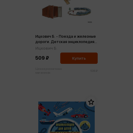
Ицкович Б. - Поезда и железные
дороги. Детская энциклопедия
(м)
Ицкович Б.
509 ₽
Купить
Цена в розничных
536 ₽
магазинах: