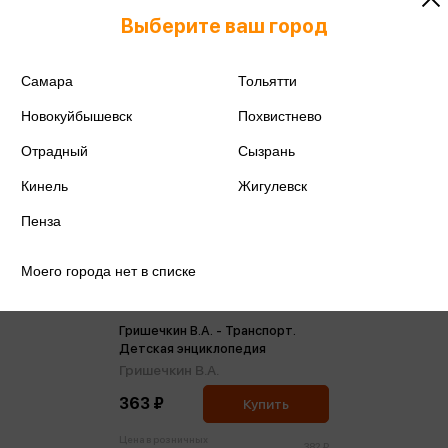
Выберите ваш город
Самара
Тольятти
Новокуйбышевск
Похвистнево
Отрадный
Сызрань
Кинель
Жигулевск
Пенза
Моего города нет в списке
Гришечкин В.А. - Транспорт.
Детская энциклопедия
Гришечкин В.А.
363 ₽
Купить
Цена в розничных
382 ₽