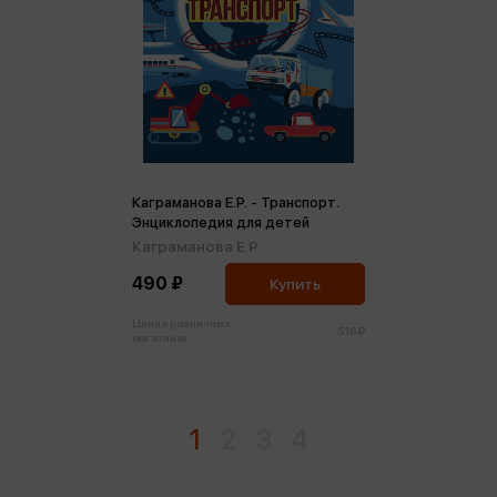
Каграманова Е.Р. - Транспорт.
Энциклопедия для детей
Каграманова Е.Р.
490 ₽
Купить
Цена в розничных
516 ₽
магазинах:
1
2
3
4