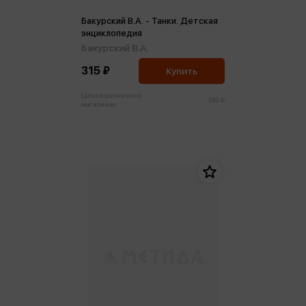
Бакурский В.А. - Танки. Детская
энциклопедия
Бакурский В.А.
315 ₽
Купить
Цена в розничных
332 ₽
магазинах: