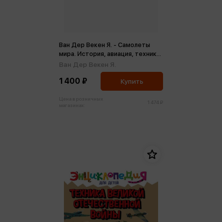
Ван Дер Векен Я. - Самолеты
мира. История, авиация, техника
полета
Ван Дер Векен Я.
1 400 ₽
Купить
Цена в розничных
1 474 ₽
магазинах: