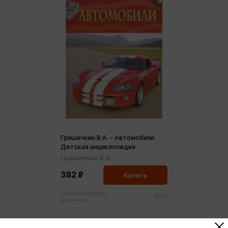
Гришечкин В.А. - Автомобили.
Детская энциклопедия
Гришечкин В.А.
382 ₽
Купить
Цена в розничных
402 ₽
магазинах: