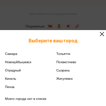
Все книги этого издательства
Поделиться
Выберите ваш город
Самара
Тольятти
ISBN
978-5-378-35198-5
Новокуйбышевск
Похвистнево
Издательство
Проф-пресс
Отрадный
Сызрань
Год издания
2025
Кинель
Жигулевск
Пенза
Количество страниц
64
Моего города нет в списке