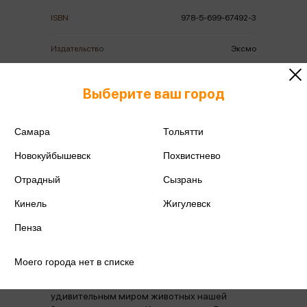
ISBN
978-5-699-67492-3
Издательство
Эксмо
Год издания
2023
Выберите ваш город
Количество страниц
320
Самара
Тольятти
Автор
Скалдина О.В.
Новокуйбышевск
Похвистнево
Отрадный
Сызрань
Кинель
Жигулевск
Пенза
Аннотация
Отзывы
Наличие в магазинах
Моего города нет в списке
Мы предлагаем вам ближе познакомиться с
удивительным миром животных нашей