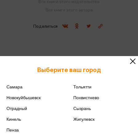
Все книги этого издательства
Все книги этого автора
Поделиться
ISBN
978-5-04-208692-2
Выберите ваш город
Издательство
Эксмо
Самара
Тольятти
Год издания
2025
Новокуйбышевск
Похвистнево
Количество страниц
128
Отрадный
Сызрань
Кинель
Автор
Жигулевск
Андрианова Н.А.
Пенза