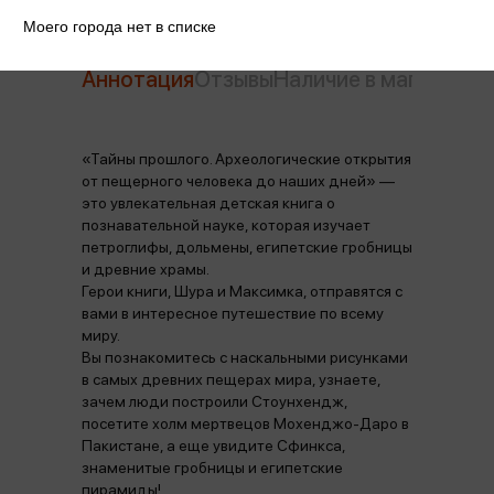
Моего города нет в списке
Аннотация
Отзывы
Наличие в магазинах
«Тайны прошлого. Археологические открытия
от пещерного человека до наших дней» —
это увлекательная детская книга о
познавательной науке, которая изучает
петроглифы, дольмены, египетские гробницы
и древние храмы.
Герои книги, Шура и Максимка, отправятся с
вами в интересное путешествие по всему
миру.
Вы познакомитесь с наскальными рисунками
в самых древних пещерах мира, узнаете,
зачем люди построили Стоунхендж,
посетите холм мертвецов Мохенджо-Даро в
Пакистане, а еще увидите Сфинкса,
знаменитые гробницы и египетские
пирамиды!