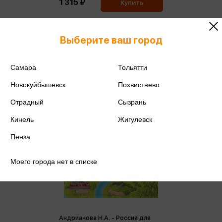
1 315 ₽
Купить
Цена в розничных
1 384 ₽
магазинах:
Выберите ваш город
Самара
Тольятти
Новокуйбышевск
Похвистнево
Отрадный
Сызрань
Кинель
Жигулевск
Пенза
Моего города нет в списке
Андрианова Н.А. - Россия для