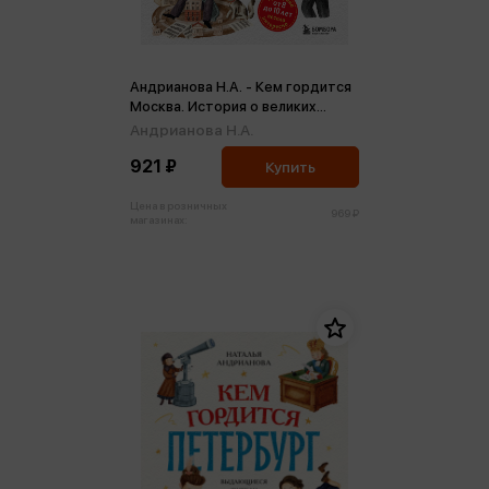
Андрианова Н.А. - Кем гордится
Москва. История о великих
жителях столицы России
Андрианова Н.А.
921 ₽
Купить
Цена в розничных
969 ₽
магазинах: