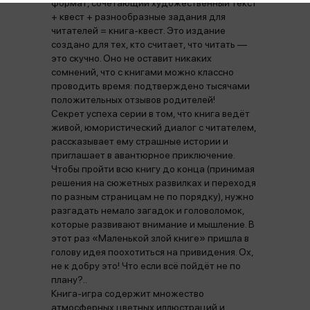
формат, сочетающий художественный текст
+ квест + разнообразные задания для
читателей = книга-квест. Это издание
создано для тех, кто считает, что читать —
это скучно. Оно не оставит никаких
сомнений, что с книгами можно классно
проводить время: подтверждено тысячами
положительных отзывов родителей!
Секрет успеха серии в том, что книга ведёт
живой, юмористический диалог с читателем,
рассказывает ему страшные истории и
приглашает в авантюрное приключение.
Чтобы пройти всю книгу до конца (принимая
решения на сюжетных развилках и переходя
по разным страницам не по порядку), нужно
разгадать немало загадок и головоломок,
которые развивают внимание и мышление. В
этот раз «Маленькой злой книге» пришла в
голову идея поохотиться на привидения. Ох,
не к добру это! Что если всё пойдёт не по
плану?..
Книга-игра содержит множество
атмосферных цветных иллюстраций и